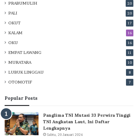
PRABUMULIH
20
PALI
20
OKUT
17
KALAM
16
OKU
16
EMPAT LAWANG
11
MURATARA
10
LUBUK LINGGAU
8
OTOMOTIF
7
Popular Posts
Panglima TNI Mutasi 33 Perwira Tinggi
TNI Angkatan Laut, Ini Daftar
Lengkapnya
Sabtu, 20 Januari 2024