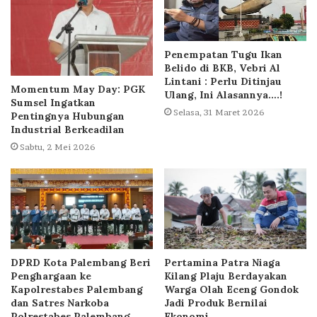
Penempatan Tugu Ikan
Belido di BKB, Vebri Al
Lintani : Perlu Ditinjau
Momentum May Day: PGK
Ulang, Ini Alasannya….!
Sumsel Ingatkan
Selasa, 31 Maret 2026
Pentingnya Hubungan
Industrial Berkeadilan
Sabtu, 2 Mei 2026
DPRD Kota Palembang Beri
Pertamina Patra Niaga
Penghargaan ke
Kilang Plaju Berdayakan
Kapolrestabes Palembang
Warga Olah Eceng Gondok
dan Satres Narkoba
Jadi Produk Bernilai
Polrestabes Palembang.
Ekonomi