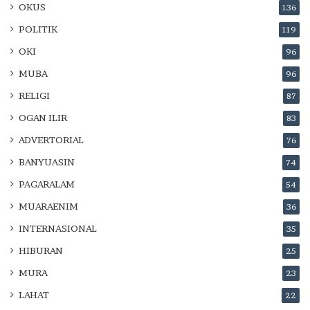
OKUS
136
POLITIK
119
OKI
96
MUBA
96
RELIGI
87
OGAN ILIR
83
ADVERTORIAL
76
BANYUASIN
74
PAGARALAM
54
MUARAENIM
36
INTERNASIONAL
35
HIBURAN
25
MURA
23
LAHAT
22