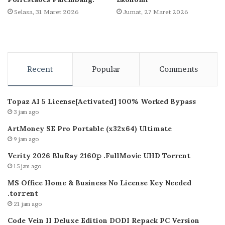
Selasa, 31 Maret 2026
Jumat, 27 Maret 2026
Recent
Popular
Comments
Topaz AI 5 License[Activated] 100% Worked Bypass
3 jam ago
ArtMoney SE Pro Portable (x32x64) Ultimate
9 jam ago
Verity 2026 BluRay 2160𝚙 .FullMov𝗂e UHD Torrent
15 jam ago
MS Office Home & Business No License Key Needed
.tоr𝚛еnt
21 jam ago
Code Vein II Deluxe Edition DODI Repack PC Version