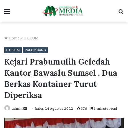
Menu
S
fo
Home
/
HUKUM
HUKUM
PALEMBANG
Kejari Prabumulih Geledah
Kantor Bawaslu Sumsel , Dua
Berkas Kontainer Turut
Diperiksa
Send
admin
Rabu, 24 Agustus 2022
376
1 minute read
an
email