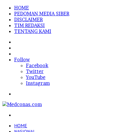
HOME
PEDOMAN MEDIA SIBER
DISCLAIMER
TIM REDAKSI
TENTANG KAMI
Sidebar
Random
Article
Log
In
Follow
Facebook
Twitter
YouTube
Instagram
Menu
Search
for
HOME
NASIONAL