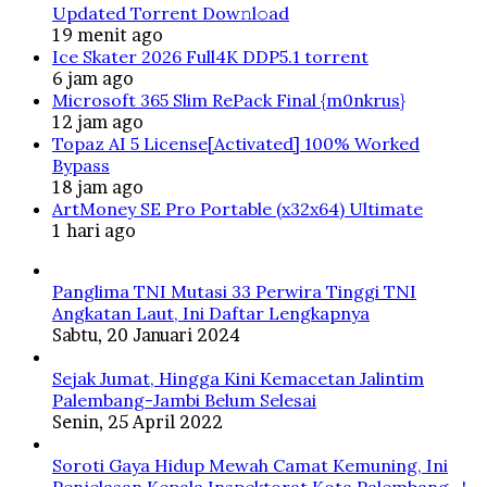
Updated Torrent Dow𝚗l𝚘аd
19 menit ago
Ice Skater 2026 Full4K DDP5.1 torrent
6 jam ago
Microsoft 365 Slim RePack Final {m0nkrus}
12 jam ago
Topaz AI 5 License[Activated] 100% Worked
Bypass
18 jam ago
ArtMoney SE Pro Portable (x32x64) Ultimate
1 hari ago
Panglima TNI Mutasi 33 Perwira Tinggi TNI
Angkatan Laut, Ini Daftar Lengkapnya
Sabtu, 20 Januari 2024
Sejak Jumat, Hingga Kini Kemacetan Jalintim
Palembang-Jambi Belum Selesai
Senin, 25 April 2022
Soroti Gaya Hidup Mewah Camat Kemuning, Ini
Penjelasan Kepala Inspektorat Kota Palembang…!