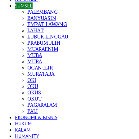
SUMSEL
PALEMBANG
BANYUASIN
EMPAT LAWANG
LAHAT
LUBUK LINGGAU
PRABUMULIH
MUARAENIM
MUBA
MURA
OGAN ILIR
MURATARA
OKI
OKU
OKUS
OKUT
PAGARALAM
PALI
EKONOMI & BISNIS
HUKUM
KALAM
HUMANITY