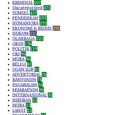
KRIMINAL
507
Uncategorized
475
SUMSEL
457
PENDIDIKAN
297
HUMANIORA
293
EKONOMI & BISNIS
291
HUKUM
225
OLAHRAGA
221
OKUS
136
POLITIK
119
OKI
96
MUBA
96
RELIGI
87
OGAN ILIR
83
ADVERTORIAL
76
BANYUASIN
74
PAGARALAM
54
MUARAENIM
36
INTERNASIONAL
35
HIBURAN
25
MURA
23
LAHAT
22