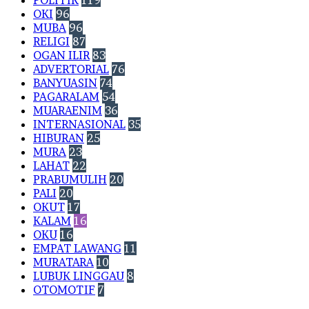
POLITIK
119
OKI
96
MUBA
96
RELIGI
87
OGAN ILIR
83
ADVERTORIAL
76
BANYUASIN
74
PAGARALAM
54
MUARAENIM
36
INTERNASIONAL
35
HIBURAN
25
MURA
23
LAHAT
22
PRABUMULIH
20
PALI
20
OKUT
17
KALAM
16
OKU
16
EMPAT LAWANG
11
MURATARA
10
LUBUK LINGGAU
8
OTOMOTIF
7