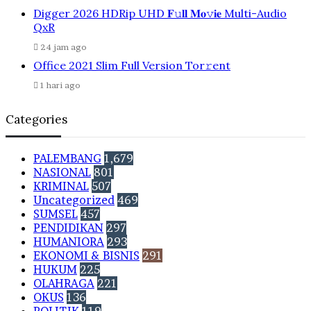
Digger 2026 HDRip UHD 𝐅𝚞𝐥𝐥 𝐌𝐨𝚟𝐢𝐞 Multi-Audio
QxR
24 jam ago
Office 2021 Slim Full Version Tor𝚛ent
1 hari ago
Categories
PALEMBANG
1,679
NASIONAL
801
KRIMINAL
507
Uncategorized
469
SUMSEL
457
PENDIDIKAN
297
HUMANIORA
293
EKONOMI & BISNIS
291
HUKUM
225
OLAHRAGA
221
OKUS
136