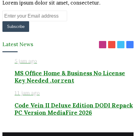
Lorem ipsum dolor sit amet, consectetur.
Enter
your
Email
address
Latest News
Instagram
YouTube
Twitt
Fa
5 jam ago
MS Office Home & Business No License
Key Needed .tоr𝚛еnt
11 jam ago
Code Vein II Deluxe Edition DODI Repack
PC Version MediaFire 2026