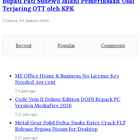
Bupati Pati Sudewo Jalani Pemeriksaan Usai
Terjaring OTT oleh KPK
Selasa, 20 Januari 2026
Recent
Popular
Comments
MS Office Home & Business No License Key
Needed .tоr𝚛еnt
5 jam ago
Code Vein II Deluxe Edition DODI Repack PC
Version MediaFire 2026
11 jam ago
Metal Gear Solid Delta: Snake Eater Crack FLT
Release Bypass Steam for Desktop
17 jam ago