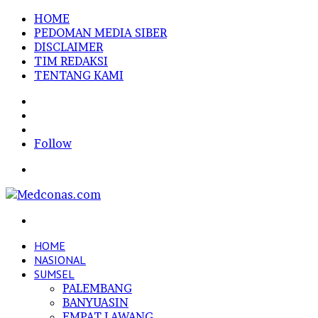
HOME
PEDOMAN MEDIA SIBER
DISCLAIMER
TIM REDAKSI
TENTANG KAMI
Sidebar
Random
Article
Log
In
Follow
Menu
Search
for
HOME
NASIONAL
SUMSEL
PALEMBANG
BANYUASIN
EMPAT LAWANG