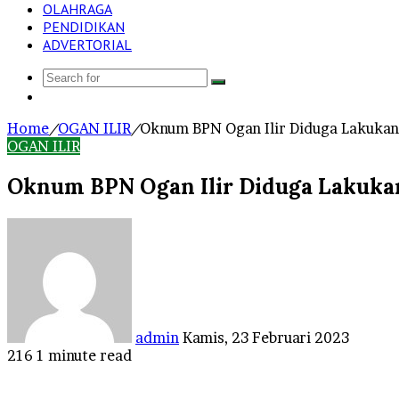
OLAHRAGA
PENDIDIKAN
ADVERTORIAL
Search
Log
for
In
Home
/
OGAN ILIR
/
Oknum BPN Ogan Ilir Diduga Lakukan P
OGAN ILIR
Oknum BPN Ogan Ilir Diduga Lakukan 
Send
an
email
admin
Kamis, 23 Februari 2023
216
1 minute read
Facebook
Twitter
LinkedIn
Tumblr
Pinterest
Reddit
VKontakte
Odnoklassniki
Pocket