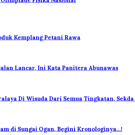
roduk Kemplang Petani Rawa
alan Lancar, Ini Kata Panitera Abunawas
ralaya Di Wisuda Dari Semua Tingkatan, Sekda
am di Sungai Ogan, Begini Kronologinya…!