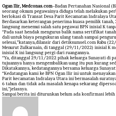
Ogan Ilir, Medconas.com
–Badan Pertanahan Nasional (BP
seorang oknum pegawainya diduga telah melakukan perb
berlokasi di Transat Desa Parit Kecamatan Indralaya Utar
Berdasarkan keterangan penerima kuasa pemilik tanah, 
langsung menemui salah satu pegawai BPN inisial K tanpa
“Pada saat hendak mengurus balik nama sertifikat tanah 
dali untuk biaya pengukuran ulang tanah sampai pengurus
selesai,”katanya,dilansir dari detiksumsel.com Rabu (2
Menurut Zulkarnain, di tanggal (29/11/2022) inisial K m
inisial K ini langsung pergi dari ruangannya.
“Ya, ditanggal 29/11/2022 pihak keluarga Sunayati di pa
tujuannya hanya mengembalikan uang itu pun kurang sedan
Dikatakannya, kedatangannya bersama keluarga Sunayati d
“Kedatangan kami ke BPN Ogan Ilir ini untuk menayakan k
Parit kecamatan Indralaya Utara ini bermasalah suratnya
6 tahun dan tidak ada masalah kenapa sekarang dipersoa
ini,”jelasnya.
Sampai berita ini diturunkan belum ada konfirmasi lebih 
Send
an
email