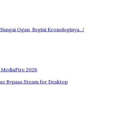
Sungai Ogan, Begini Kronologinya…!
n MediaFire 2026
ase Bypass Steam for Desktop