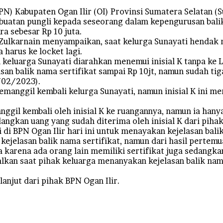
N) Kabupaten Ogan Ilir (OI) Provinsi Sumatera Selatan (S
uatan pungli kepada seseorang dalam kepengurusan balik
a sebesar Rp 10 juta.
Zulkarnain menyampaikan, saat kelurga Sunayati hendak m
 harus ke locket lagi.
keluarga Sunayati diarahkan menemui inisial K tanpa ke L
an balik nama sertifikat sampai Rp 10jt, namun sudah tiga
2/02/2023).
emanggil kembali kelurga Sunayati, namun inisial K ini me
nggil kembali oleh inisial K ke ruangannya, namun ia hany
gkan uang yang sudah diterima oleh inisial K dari pihak k
i BPN Ogan Ilir hari ini untuk menayakan kejelasan balik
ejelasan balik nama sertifikat, namun dari hasil pertemu
 karena ada orang lain memiliki sertifikat juga sedangka
lkan saat pihak keluarga menanyakan kejelasan balik nam
lanjut dari pihak BPN Ogan Ilir.