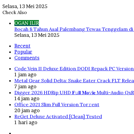
Selasa, 13 Mei 2025
Check Also
Close
OGAN ILIR
Bocah 8 Tahun Asal Palembang Tewas Tenggelam di 
Selasa, 13 Mei 2025
Recent
Popular
Comments
Code Vein II Deluxe Edition DODI Repack PC Versio
1 jam ago
Metal Gear Solid Delta: Snake Eater Crack FLT Rele
7 jam ago
Digger 2026 HDRip UHD 𝐅𝚞𝐥𝐥 𝐌𝐨𝚟𝐢𝐞 Multi-Audio QxR
14 jam ago
Office 2021 Slim Full Version Tor𝚛ent
20 jam ago
ReGet Deluxe Activated [Clean] Tested
1 hari ago