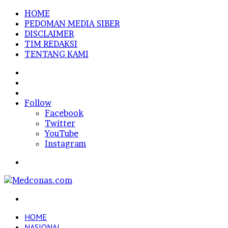
HOME
PEDOMAN MEDIA SIBER
DISCLAIMER
TIM REDAKSI
TENTANG KAMI
Sidebar
Random
Article
Log
In
Follow
Facebook
Twitter
YouTube
Instagram
Menu
Search
for
HOME
NASIONAL