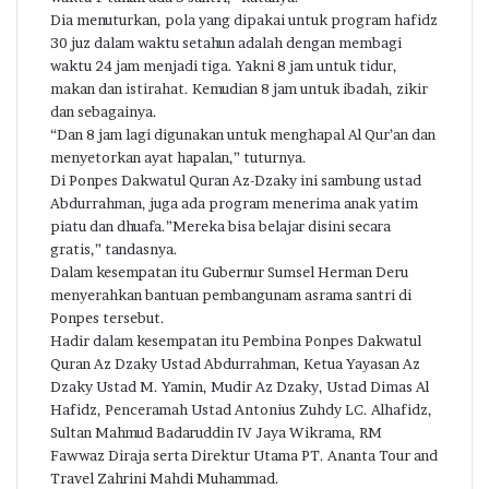
Dia menuturkan, pola yang dipakai untuk program hafidz
30 juz dalam waktu setahun adalah dengan membagi
waktu 24 jam menjadi tiga. Yakni 8 jam untuk tidur,
makan dan istirahat. Kemudian 8 jam untuk ibadah, zikir
dan sebagainya.
“Dan 8 jam lagi digunakan untuk menghapal Al Qur’an dan
menyetorkan ayat hapalan,” tuturnya.
Di Ponpes Dakwatul Quran Az-Dzaky ini sambung ustad
Abdurrahman, juga ada program menerima anak yatim
piatu dan dhuafa.”Mereka bisa belajar disini secara
gratis,” tandasnya.
Dalam kesempatan itu Gubernur Sumsel Herman Deru
menyerahkan bantuan pembangunam asrama santri di
Ponpes tersebut.
Hadir dalam kesempatan itu Pembina Ponpes Dakwatul
Quran Az Dzaky Ustad Abdurrahman, Ketua Yayasan Az
Dzaky Ustad M. Yamin, Mudir Az Dzaky, Ustad Dimas Al
Hafidz, Penceramah Ustad Antonius Zuhdy LC. Alhafidz,
Sultan Mahmud Badaruddin IV Jaya Wikrama, RM
Fawwaz Diraja serta Direktur Utama PT. Ananta Tour and
Travel Zahrini Mahdi Muhammad.