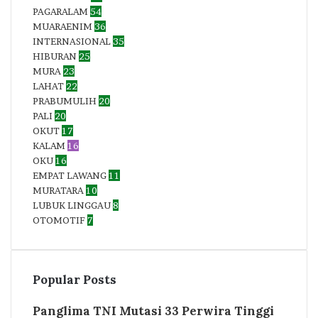
PAGARALAM
54
MUARAENIM
36
INTERNASIONAL
35
HIBURAN
25
MURA
23
LAHAT
22
PRABUMULIH
20
PALI
20
OKUT
17
KALAM
16
OKU
16
EMPAT LAWANG
11
MURATARA
10
LUBUK LINGGAU
8
OTOMOTIF
7
Popular Posts
Panglima TNI Mutasi 33 Perwira Tinggi