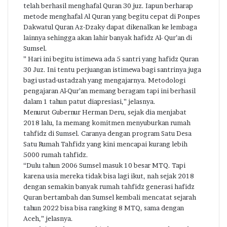
telah berhasil menghafal Quran 30 juz. Iapun berharap
metode menghafal Al Quran yang begitu cepat di Ponpes
Dakwatul Quran Az-Dzaky dapat dikenalkan ke lembaga
lainnya sehingga akan lahir banyak hafidz Al- Qur’an di
Sumsel.
” Hari ini begitu istimewa ada 5 santri yang hafidz Quran
30 Juz. Ini tentu perjuangan istimewa bagi santrinya juga
bagi ustad-ustadzah yang mengajarnya. Metodologi
pengajaran Al-Qur’an memang beragam tapi ini berhasil
dalam 1 tahun patut diapresiasi,” jelasnya.
Menurut Gubernur Herman Deru, sejak dia menjabat
2018 lalu, Ia memang komitmen menyuburkan rumah
tahfidz di Sumsel. Caranya dengan program Satu Desa
Satu Rumah Tahfidz yang kini mencapai kurang lebih
5000 rumah tahfidz.
“Dulu tahun 2006 Sumsel masuk 10 besar MTQ. Tapi
karena usia mereka tidak bisa lagi ikut, nah sejak 2018
dengan semakin banyak rumah tahfidz generasi hafidz
Quran bertambah dan Sumsel kembali mencatat sejarah
tahun 2022 bisa bisa rangking 8 MTQ, sama dengan
Aceh,” jelasnya.