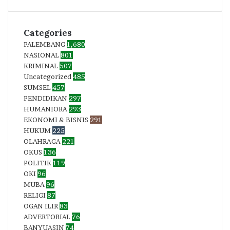
Categories
PALEMBANG
1,680
NASIONAL
801
KRIMINAL
507
Uncategorized
485
SUMSEL
457
PENDIDIKAN
297
HUMANIORA
293
EKONOMI & BISNIS
291
HUKUM
225
OLAHRAGA
221
OKUS
136
POLITIK
119
OKI
96
MUBA
96
RELIGI
87
OGAN ILIR
83
ADVERTORIAL
76
BANYUASIN
74