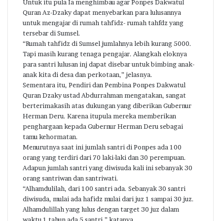
Untuk itu pula Ia menghimbau agar Ponpes Dakwatul
Quran Az-Dzaky dapat menyebarkan para lulusannya
untuk mengajar di rumah tahfidz- rumah tahfdz yang
tersebar di Sumsel.
“Rumah tahfidz di Sumsel jumlahnya lebih kurang 5000.
Tapi masih kurang tenaga pengajar. Alangkah eloknya
para santri lulusan inj dapat disebar untuk bimbing anak-
anak kita di desa dan perkotaan,” jelasnya.
Sementara itu, Pendiri dan Pembina Ponpes Dakwatul
Quran Dzaky ustad Abdurrahman mengatakan, sangat
berterimakasih atas dukungan yang diberikan Gubernur
Herman Deru. Karena itupula mereka memberikan
penghargaan kepada Gubernur Herman Deru sebagai
tamu kehormatan.
Menurutnya saat ini jumlah santri di Ponpes ada 100
orang yang terdiri dari 70 laki-laki dan 30 perempuan.
Adapun jumlah santri yang diwisuda kali ini sebanyak 30
orang santriwan dan santriwati.
“Alhamdulilah, dari 100 santri ada. Sebanyak 30 santri
diwisuda, mulai ada hafidz mulai dari juz 1 sampai 30 juz.
Alhamdulillah yang lulus dengan target 30 juz dalam
waktu 1 tahun ada 5 santri,” katanya.