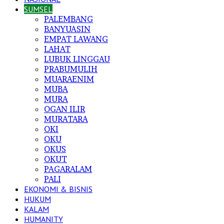
SUMSEL
PALEMBANG
BANYUASIN
EMPAT LAWANG
LAHAT
LUBUK LINGGAU
PRABUMULIH
MUARAENIM
MUBA
MURA
OGAN ILIR
MURATARA
OKI
OKU
OKUS
OKUT
PAGARALAM
PALI
EKONOMI & BISNIS
HUKUM
KALAM
HUMANITY