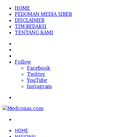
HOME
PEDOMAN MEDIA SIBER
DISCLAIMER
TIM REDAKSI
TENTANG KAMI
Sidebar
Random
Article
Log
In
Follow
Facebook
Twitter
YouTube
Instagram
Menu
Search
for
HOME
NASIONAL