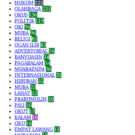
HUKUM
225
OLAHRAGA
221
OKUS
136
POLITIK
119
OKI
96
MUBA
96
RELIGI
87
OGAN ILIR
83
ADVERTORIAL
76
BANYUASIN
74
PAGARALAM
54
MUARAENIM
36
INTERNASIONAL
35
HIBURAN
25
MURA
23
LAHAT
22
PRABUMULIH
20
PALI
20
OKUT
17
KALAM
16
OKU
16
EMPAT LAWANG
11