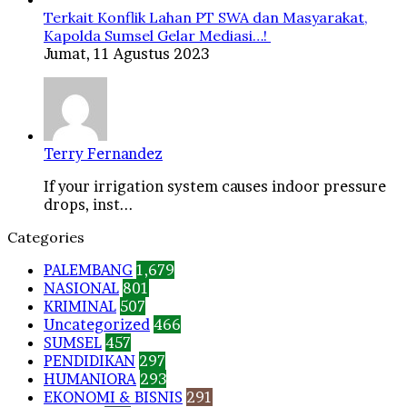
Terkait Konflik Lahan PT SWA dan Masyarakat,
Kapolda Sumsel Gelar Mediasi…!
Jumat, 11 Agustus 2023
Terry Fernandez
If your irrigation system causes indoor pressure
drops, inst...
Categories
PALEMBANG
1,679
NASIONAL
801
KRIMINAL
507
Uncategorized
466
SUMSEL
457
PENDIDIKAN
297
HUMANIORA
293
EKONOMI & BISNIS
291