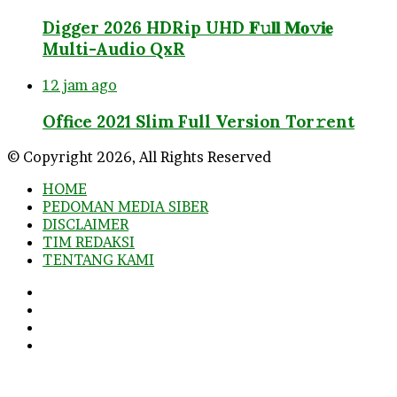
Digger 2026 HDRip UHD 𝐅𝚞𝐥𝐥 𝐌𝐨𝚟𝐢𝐞
Multi-Audio QxR
12 jam ago
Office 2021 Slim Full Version Tor𝚛ent
© Copyright 2026, All Rights Reserved
HOME
PEDOMAN MEDIA SIBER
DISCLAIMER
TIM REDAKSI
TENTANG KAMI
Facebook
Twitter
YouTube
Instagram
Facebook
Twitter
WhatsApp
Telegram
Viber
Back
to