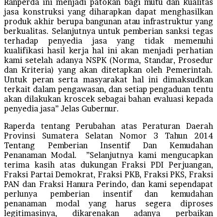
Ranperda ini menjadi patokan bagi mutu dan kualitas
jasa konstruksi yang diharapkan dapat menghasilkan
produk akhir berupa bangunan atau infrastruktur yang
berkualitas. Selanjutnya untuk pemberian sanksi tegas
terhadap penyedia jasa yang tidak memenuhi
kualifikasi hasil kerja hal ini akan menjadi perhatian
kami setelah adanya NSPK (Norma, Standar, Prosedur
dan Kriteria) yang akan ditetapkan oleh Pemerintah.
Untuk peran serta masyarakat hal ini dimaksudkan
terkait dalam pengawasan, dan setiap pengaduan tentu
akan dilakukan kroscek sebagai bahan evaluasi kepada
penyedia jasa” Jelas Gubernur.
Raperda tentang Perubahan atas Peraturan Daerah
Provinsi Sumatera Selatan Nomor 3 Tahun 2014
Tentang Pemberian Insentif Dan Kemudahan
Penanaman Modal. ”Selanjutnya kami mengucapkan
terima kasih atas dukungan Fraksi PDI Perjuangan,
Fraksi Partai Demokrat, Fraksi PKB, Fraksi PKS, Fraksi
PAN dan Fraksi Hanura Perindo, dan kami sependapat
perlunya pemberian insentif dan kemudahan
penanaman modal yang harus segera diproses
legitimasinya, dikarenakan adanya perbaikan