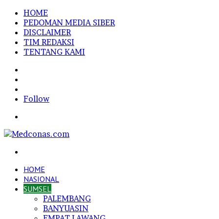
HOME
PEDOMAN MEDIA SIBER
DISCLAIMER
TIM REDAKSI
TENTANG KAMI
Sidebar
Random
Article
Log
In
Follow
Menu
Search
for
HOME
NASIONAL
SUMSEL
PALEMBANG
BANYUASIN
EMPAT LAWANG