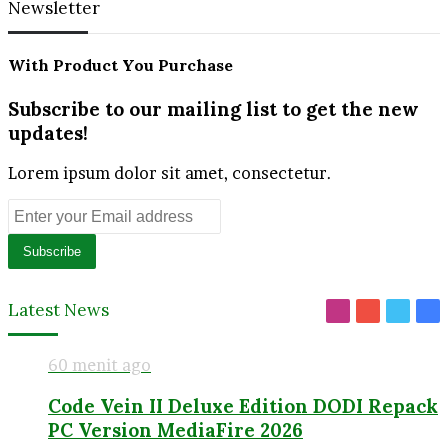
Newsletter
With Product You Purchase
Subscribe to our mailing list to get the new
updates!
Lorem ipsum dolor sit amet, consectetur.
Enter
your
Email
address
Latest News
Instagram
YouTube
Twitt
Fa
60 menit ago
Code Vein II Deluxe Edition DODI Repack
PC Version MediaFire 2026