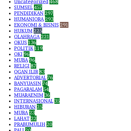
Uncategorized
468
SUMSEL
457
PENDIDIKAN
297
HUMANIORA
293
EKONOMI & BISNIS
291
HUKUM
225
OLAHRAGA
221
OKUS
136
POLITIK
119
OKI
96
MUBA
96
RELIGI
87
OGAN ILIR
83
ADVERTORIAL
76
BANYUASIN
74
PAGARALAM
54
MUARAENIM
36
INTERNASIONAL
35
HIBURAN
25
MURA
23
LAHAT
22
PRABUMULIH
20
PALI
20