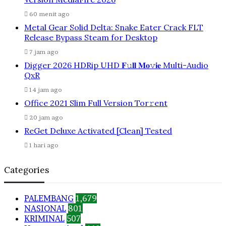
60 menit ago
Metal Gear Solid Delta: Snake Eater Crack FLT
Release Bypass Steam for Desktop
7 jam ago
Digger 2026 HDRip UHD 𝐅𝚞𝐥𝐥 𝐌𝐨𝚟𝐢𝐞 Multi-Audio
QxR
14 jam ago
Office 2021 Slim Full Version Tor𝚛ent
20 jam ago
ReGet Deluxe Activated [Clean] Tested
1 hari ago
Categories
PALEMBANG
1,679
NASIONAL
801
KRIMINAL
507