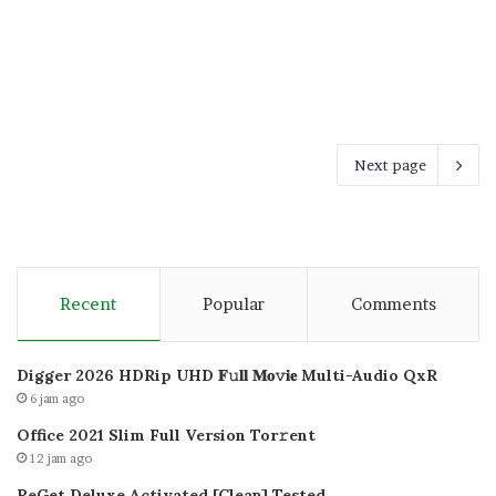
Next page
Recent
Popular
Comments
Digger 2026 HDRip UHD 𝐅𝚞𝐥𝐥 𝐌𝐨𝚟𝐢𝐞 Multi-Audio QxR
6 jam ago
Office 2021 Slim Full Version Tor𝚛ent
12 jam ago
ReGet Deluxe Activated [Clean] Tested