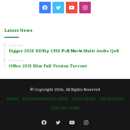
Facebook
Twitter
YouTube
Instagram
Latest News
6 jam ago
Digger 2026 HDRip UHD 𝐅𝚞𝐥𝐥 𝐌𝐨𝚟𝐢𝐞 Multi-Audio QxR
12 jam ago
Office 2021 Slim Full Version Tor𝚛ent
© Copyright 2026, All Rights Reserved
HOME
PEDOMAN MEDIA SIBER
DISCLAIMER
TIM REDAKSI
TENTANG KAMI
Facebook
Twitter
YouTube
Instagram