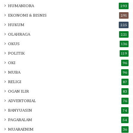
HUMANIORA
293
EKONOMI & BISNIS
291
HUKUM
225
OLAHRAGA
221
OKUS
136
POLITIK
119
OKI
96
MUBA
96
RELIGI
87
OGAN ILIR
83
ADVERTORIAL
76
BANYUASIN
74
PAGARALAM
54
MUARAENIM
36