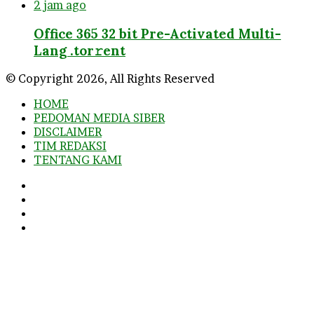
2 jam ago
Office 365 32 bit Pre-Activated Multi-
Lang .tоr𝚛еnt
© Copyright 2026, All Rights Reserved
HOME
PEDOMAN MEDIA SIBER
DISCLAIMER
TIM REDAKSI
TENTANG KAMI
Facebook
Twitter
YouTube
Instagram
Back
to
top
button