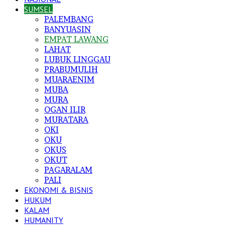
SUMSEL
PALEMBANG
BANYUASIN
EMPAT LAWANG
LAHAT
LUBUK LINGGAU
PRABUMULIH
MUARAENIM
MUBA
MURA
OGAN ILIR
MURATARA
OKI
OKU
OKUS
OKUT
PAGARALAM
PALI
EKONOMI & BISNIS
HUKUM
KALAM
HUMANITY