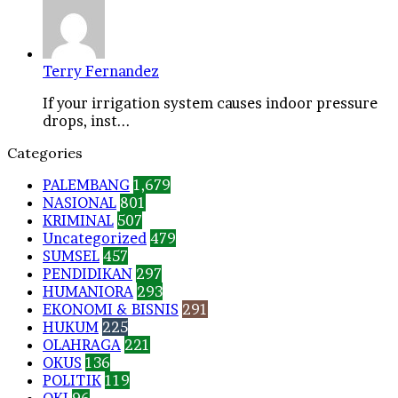
Terry Fernandez
If your irrigation system causes indoor pressure
drops, inst...
Categories
PALEMBANG
1,679
NASIONAL
801
KRIMINAL
507
Uncategorized
479
SUMSEL
457
PENDIDIKAN
297
HUMANIORA
293
EKONOMI & BISNIS
291
HUKUM
225
OLAHRAGA
221
OKUS
136
POLITIK
119