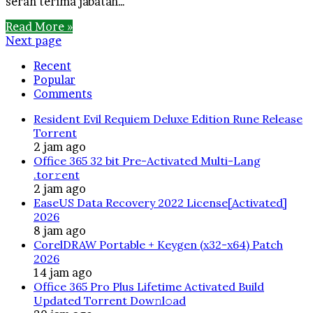
serah terima jabatan…
Read More »
Next page
Recent
Popular
Comments
Resident Evil Requiem Deluxe Edition Rune Release
Torrent
2 jam ago
Office 365 32 bit Pre-Activated Multi-Lang
.tоr𝚛еnt
2 jam ago
EaseUS Data Recovery 2022 License[Activated]
2026
8 jam ago
CorelDRAW Portable + Keygen (x32-x64) Patch
2026
14 jam ago
Office 365 Pro Plus Lifetime Activated Build
Updated Torrent Dow𝚗l𝚘аd