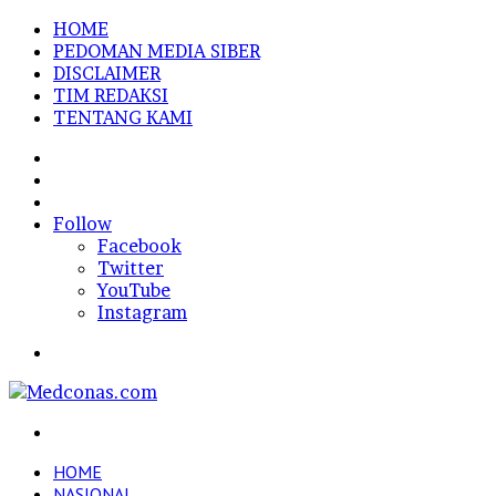
HOME
PEDOMAN MEDIA SIBER
DISCLAIMER
TIM REDAKSI
TENTANG KAMI
Sidebar
Random
Article
Log
In
Follow
Facebook
Twitter
YouTube
Instagram
Menu
Search
for
HOME
NASIONAL