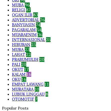
OKI
96
MUBA
96
RELIGI
87
OGAN ILIR
83
ADVERTORIAL
76
BANYUASIN
74
PAGARALAM
54
MUARAENIM
36
INTERNASIONAL
35
HIBURAN
25
MURA
23
LAHAT
22
PRABUMULIH
20
PALI
20
OKUT
17
KALAM
16
OKU
16
EMPAT LAWANG
11
MURATARA
10
LUBUK LINGGAU
8
OTOMOTIF
7
Popular Posts