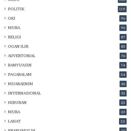
POLITIK
119
OKI
96
MUBA
96
RELIGI
87
OGAN ILIR
83
ADVERTORIAL
76
BANYUASIN
74
PAGARALAM
54
MUARAENIM
36
INTERNASIONAL
35
HIBURAN
25
MURA
23
LAHAT
22
PRABUMULIH
20