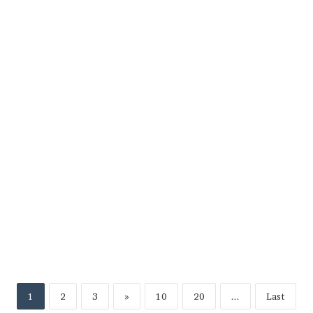
Alex Noerdin dan Harnojoyo
Jalani Sidang Perdana Kasus
Dugaan Korupsi Revitalisasi
Pasar Cinde
Kamis, 30 Oktober 2025
280
1
2
3
»
10
20
...
Last