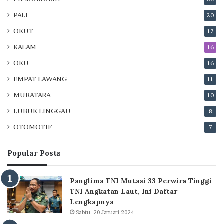
PALI
20
OKUT
17
KALAM
16
OKU
16
EMPAT LAWANG
11
MURATARA
10
LUBUK LINGGAU
8
OTOMOTIF
7
Popular Posts
Panglima TNI Mutasi 33 Perwira Tinggi
TNI Angkatan Laut, Ini Daftar
Lengkapnya
Sabtu, 20 Januari 2024