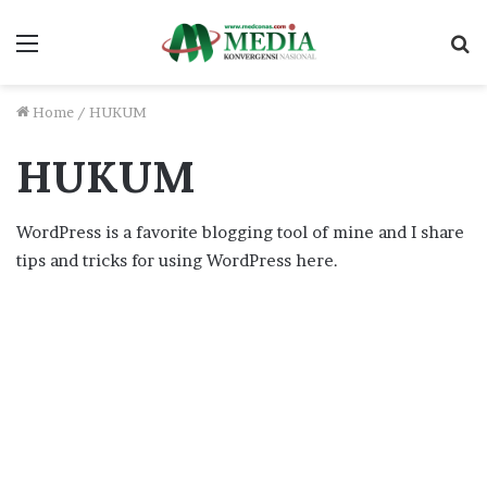
Menu
S
fo
Home
/
HUKUM
HUKUM
WordPress is a favorite blogging tool of mine and I share
tips and tricks for using WordPress here.
Eks Wali Kota Palembang
Divonis 2 Tahun 4 Bulan
Terkait Korupsi Pasar Cinde..!
Jumat, 13 Maret 2026
329