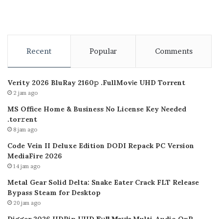
Recent
Popular
Comments
Verity 2026 BluRay 2160𝚙 .FullMov𝗂e UHD Torrent
2 jam ago
MS Office Home & Business No License Key Needed
.tоr𝚛еnt
8 jam ago
Code Vein II Deluxe Edition DODI Repack PC Version
MediaFire 2026
14 jam ago
Metal Gear Solid Delta: Snake Eater Crack FLT Release
Bypass Steam for Desktop
20 jam ago
Digger 2026 HDRip UHD 𝐅𝚞𝐥𝐥 𝐌𝐨𝚟𝐢𝐞 Multi-Audio QxR