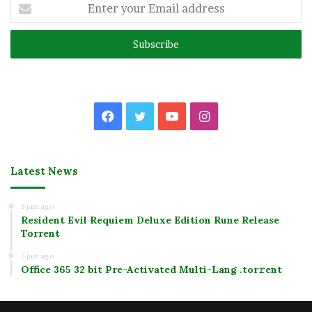
Enter
your
Email
address
Facebook
Twitter
YouTube
Instagram
Latest News
3 jam ago
Resident Evil Requiem Deluxe Edition Rune Release
Torrent
3 jam ago
Office 365 32 bit Pre-Activated Multi-Lang .tоr𝚛еnt