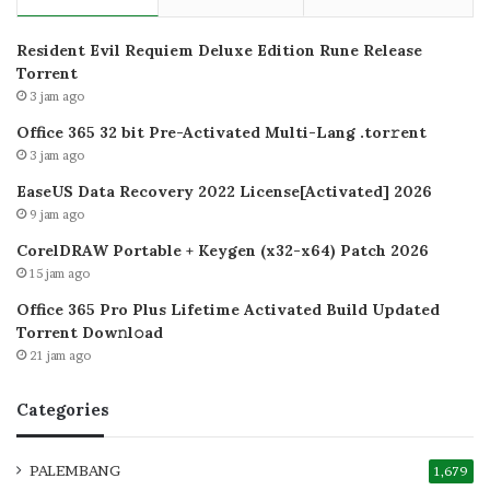
Resident Evil Requiem Deluxe Edition Rune Release
Torrent
3 jam ago
Office 365 32 bit Pre-Activated Multi-Lang .tоr𝚛еnt
3 jam ago
EaseUS Data Recovery 2022 License[Activated] 2026
9 jam ago
CorelDRAW Portable + Keygen (x32-x64) Patch 2026
15 jam ago
Office 365 Pro Plus Lifetime Activated Build Updated
Torrent Dow𝚗l𝚘аd
21 jam ago
Categories
PALEMBANG
1,679