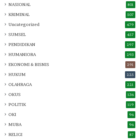
NASIONAL
801
KRIMINAL
507
Uncategorized
479
SUMSEL
457
PENDIDIKAN
297
HUMANIORA
293
EKONOMI & BISNIS
291
HUKUM
225
OLAHRAGA
221
OKUS
136
POLITIK
119
OKI
96
MUBA
96
RELIGI
87