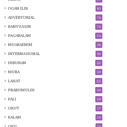
OGAN ILIR
83
ADVERTORIAL
76
BANYUASIN
74
PAGARALAM
54
MUARAENIM
36
INTERNASIONAL
35
HIBURAN
25
MURA
23
LAHAT
22
PRABUMULIH
20
PALI
20
OKUT
17
KALAM
16
OKU
16