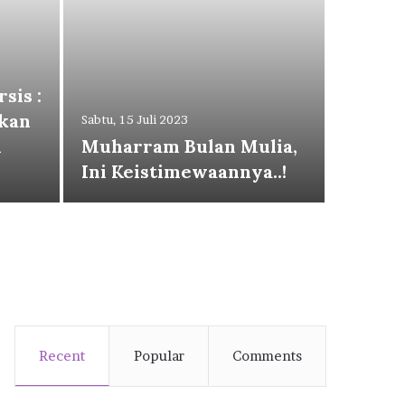
sis :
Minggu, 4
kan
Ingin
Sabtu, 15 Juli 2023
n
Muharram Bulan Mulia,
Pindah
Ini Keistimewaannya..!
Yuk.. 
Recent
Popular
Comments