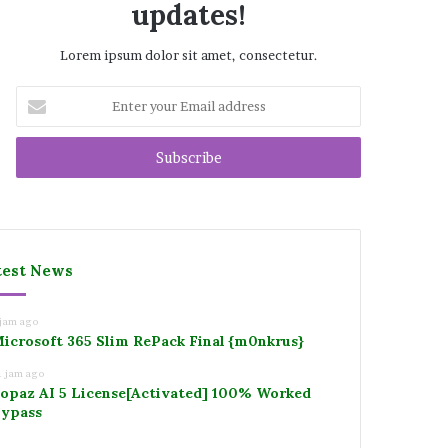
updates!
Lorem ipsum dolor sit amet, consectetur.
Enter
your
Email
address
test News
 jam ago
icrosoft 365 Slim RePack Final {m0nkrus}
1 jam ago
opaz AI 5 License[Activated] 100% Worked
ypass