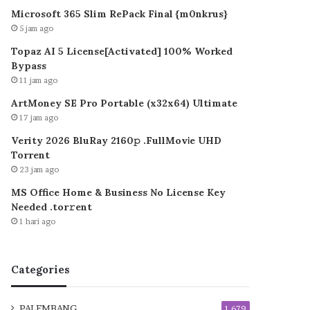
Microsoft 365 Slim RePack Final {m0nkrus}
5 jam ago
Topaz AI 5 License[Activated] 100% Worked
Bypass
11 jam ago
ArtMoney SE Pro Portable (x32x64) Ultimate
17 jam ago
Verity 2026 BluRay 2160𝚙 .FullMov𝗂e UHD
Torrent
23 jam ago
MS Office Home & Business No License Key
Needed .tоr𝚛еnt
1 hari ago
Categories
PALEMBANG
1,679