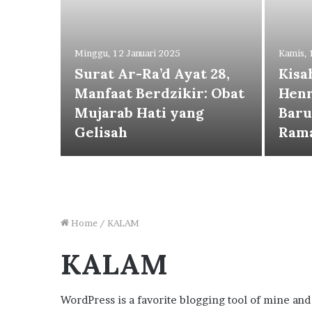
Minggu, 12 Januari 2025
Kamis, 
Surat Ar-Ra’d Ayat 28,
Kisa
njut
Manfaat Berdzikir: Obat
Henr
ita
Mujarab Hati yang
Baru
Gelisah
Ram
Home
/
KALAM
KALAM
WordPress is a favorite blogging tool of mine and 