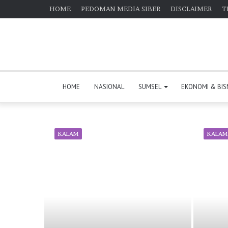
HOME
PEDOMAN MEDIA SIBER
DISCLAIMER
T
HOME
NASIONAL
SUMSEL
EKONOMI & BIS
KALAM
KALAM