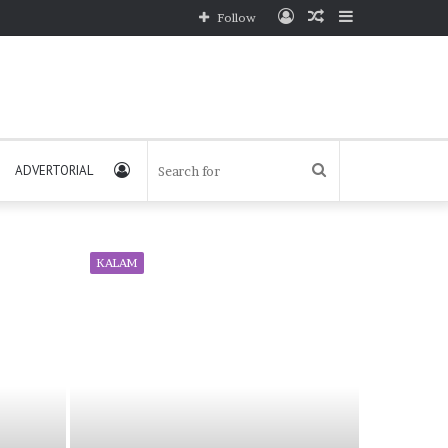
Log
Random
Sidebar
Follow
In
Article
Log
Search
ADVERTORIAL
In
for
KALAM
KALAM