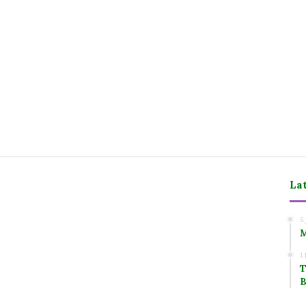
La
m
5
M
1
T
B