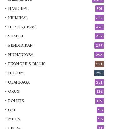
NASIONAL
801
KRIMINAL
507
Uncategorized
473
SUMSEL
457
PENDIDIKAN
297
HUMANIORA
293
EKONOMI & BISNIS
291
HUKUM
225
OLAHRAGA
221
OKUS
136
POLITIK
119
OKI
96
MUBA
96
RELIGI
87