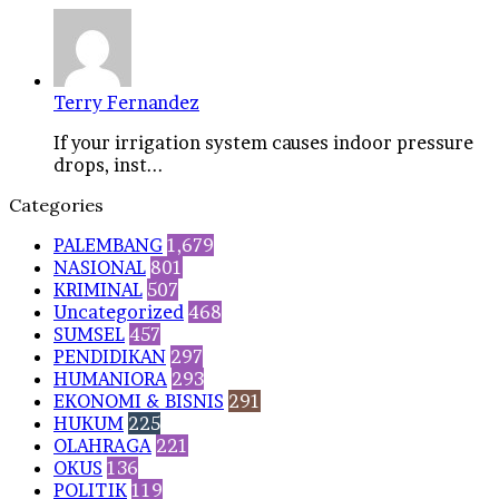
Terry Fernandez
If your irrigation system causes indoor pressure
drops, inst...
Categories
PALEMBANG
1,679
NASIONAL
801
KRIMINAL
507
Uncategorized
468
SUMSEL
457
PENDIDIKAN
297
HUMANIORA
293
EKONOMI & BISNIS
291
HUKUM
225
OLAHRAGA
221
OKUS
136
POLITIK
119