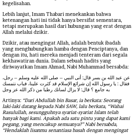
kegelisahan.
Lebih lanjut, Imam Thabari menekankan bahwa
ketenangan hati ini tidak hanya bersifat sementara,
tetapi merupakan hasil dari hubungan yang erat dengan
Allah melalui dzikir.
Dzikir, atau mengingat Allah, adalah bentuk ibadah
yang menghubungkan hamba dengan Penciptanya, dan
dengan itu, hati mereka menjadi tenteram dari segala
kekhawatiran dunia. Dalam sebuah hadits yang
diriwayatkan Imam Ahmad, Nabi Muhammad bersabda:
عن عبد الله بن بسر قال: أتى النبي – صلى الله عليه وسلم – رجل،
فقال : يا رسول الله إن شرائع الإسلام قد كثرت علينا، فباب نتمسك
به جامع ؟ قال: لا يزال لسانك رطبا من ذكر الله عز وجل
Artinya:
“Dari Abdullah bin Basar, ia berkata: Seorang
laki-laki datang kepada Nabi SAW, lalu berkata, “Wahai
Rasulullah, sesungguhnya syariat-syariat Islam telah
banyak bagi kami. Apakah ada satu pintu yang dapat kami
pegang, yang mencakup semuanya?” Nabi bersabda,
“Hendaklah lisanmu senantiasa basah dengan mengingat