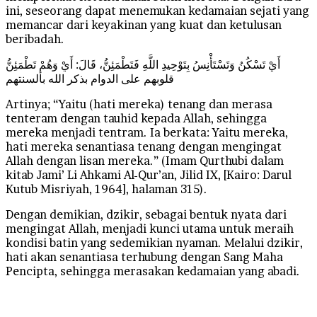
ini, seseorang dapat menemukan kedamaian sejati yang
memancar dari keyakinan yang kuat dan ketulusan
beribadah.
أَيْ تَسْكُنُ وَتَسْتَأْنِسُ بِتَوْحِيدِ اللَّهِ فَتَطْمَئِنُّ، قَالَ: أَيْ وَهُمْ تَطْمَئِنُّ
قلوبهم على الدوام بذكر الله بألسنتهم
Artinya; “Yaitu (hati mereka) tenang dan merasa
tenteram dengan tauhid kepada Allah, sehingga
mereka menjadi tentram. Ia berkata: Yaitu mereka,
hati mereka senantiasa tenang dengan mengingat
Allah dengan lisan mereka.” (Imam Qurthubi dalam
kitab Jami’ Li Ahkami Al-Qur’an, Jilid IX, [Kairo: Darul
Kutub Misriyah, 1964], halaman 315).
Dengan demikian, dzikir, sebagai bentuk nyata dari
mengingat Allah, menjadi kunci utama untuk meraih
kondisi batin yang sedemikian nyaman. Melalui dzikir,
hati akan senantiasa terhubung dengan Sang Maha
Pencipta, sehingga merasakan kedamaian yang abadi.