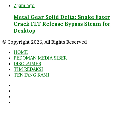
7 jam ago
Metal Gear Solid Delta: Snake Eater
Crack FLT Release Bypass Steam for
Desktop
© Copyright 2026, All Rights Reserved
HOME
PEDOMAN MEDIA SIBER
DISCLAIMER
TIM REDAKSI
TENTANG KAMI
Facebook
Twitter
YouTube
Instagram
Facebook
Twitter
WhatsApp
Telegram
Viber
Back
to
top