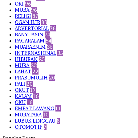
OKI
96
MUBA
96
RELIGI
87
OGAN ILIR
83
ADVERTORIAL
76
BANYUASIN
74
PAGARALAM
54
MUARAENIM
36
INTERNASIONAL
35
HIBURAN
25
MURA
23
LAHAT
22
PRABUMULIH
20
PALI
20
OKUT
17
KALAM
16
OKU
16
EMPAT LAWANG
11
MURATARA
10
LUBUK LINGGAU
8
OTOMOTIF
7