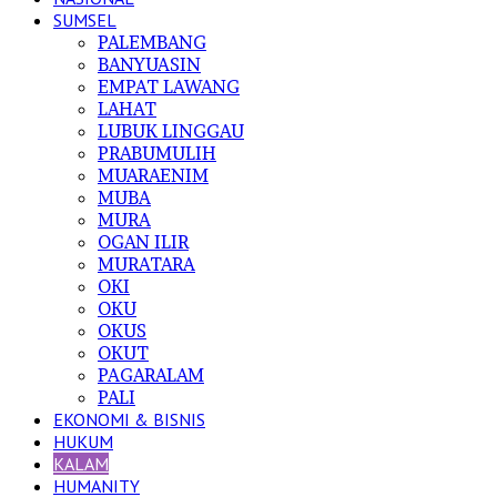
SUMSEL
PALEMBANG
BANYUASIN
EMPAT LAWANG
LAHAT
LUBUK LINGGAU
PRABUMULIH
MUARAENIM
MUBA
MURA
OGAN ILIR
MURATARA
OKI
OKU
OKUS
OKUT
PAGARALAM
PALI
EKONOMI & BISNIS
HUKUM
KALAM
HUMANITY