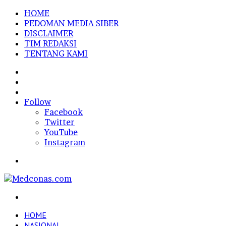
HOME
PEDOMAN MEDIA SIBER
DISCLAIMER
TIM REDAKSI
TENTANG KAMI
Sidebar
Random
Article
Log
In
Follow
Facebook
Twitter
YouTube
Instagram
Menu
Search
for
HOME
NASIONAL