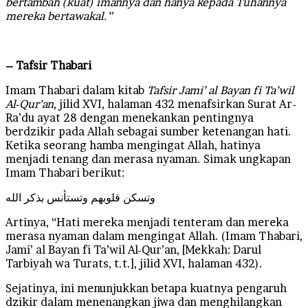
bertambah (kuat) imannya dan hanya kepada Tuhannya
mereka bertawakal.”
– Tafsir Thabari
Imam Thabari dalam kitab
Tafsir Jami’ al Bayan fi Ta’wil
Al-Qur’an
, jilid XVI, halaman 432 menafsirkan Surat Ar-
Ra’du ayat 28 dengan menekankan pentingnya
berdzikir pada Allah sebagai sumber ketenangan hati.
Ketika seorang hamba mengingat Allah, hatinya
menjadi tenang dan merasa nyaman. Simak ungkapan
Imam Thabari berikut:
وتسكن قلوبهم وتستأنس بذكر الله
Artinya, “Hati mereka menjadi tenteram dan mereka
merasa nyaman dalam mengingat Allah. (Imam Thabari,
Jami’ al Bayan fi Ta’wil Al-Qur’an, [Mekkah: Darul
Tarbiyah wa Turats, t.t.], jilid XVI, halaman 432).
Sejatinya, ini menunjukkan betapa kuatnya pengaruh
dzikir dalam menenangkan jiwa dan menghilangkan