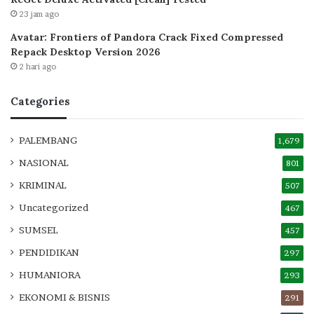
23 jam ago
Avatar: Frontiers of Pandora Crack Fixed Compressed
Repack Desktop Version 2026
2 hari ago
Categories
PALEMBANG
1,679
NASIONAL
801
KRIMINAL
507
Uncategorized
467
SUMSEL
457
PENDIDIKAN
297
HUMANIORA
293
EKONOMI & BISNIS
291