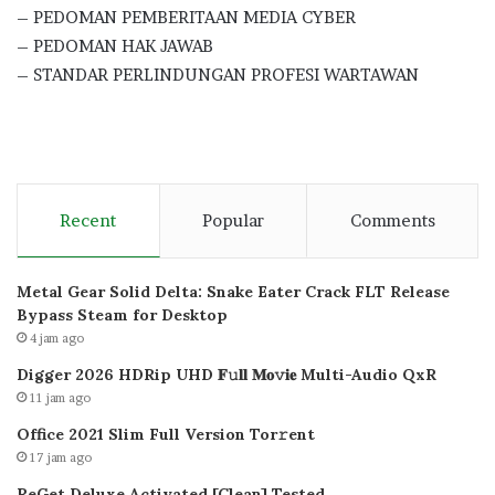
– PEDOMAN PEMBERITAAN MEDIA CYBER
– PEDOMAN HAK JAWAB
– STANDAR PERLINDUNGAN PROFESI WARTAWAN
Recent
Popular
Comments
Metal Gear Solid Delta: Snake Eater Crack FLT Release
Bypass Steam for Desktop
4 jam ago
Digger 2026 HDRip UHD 𝐅𝚞𝐥𝐥 𝐌𝐨𝚟𝐢𝐞 Multi-Audio QxR
11 jam ago
Office 2021 Slim Full Version Tor𝚛ent
17 jam ago
ReGet Deluxe Activated [Clean] Tested