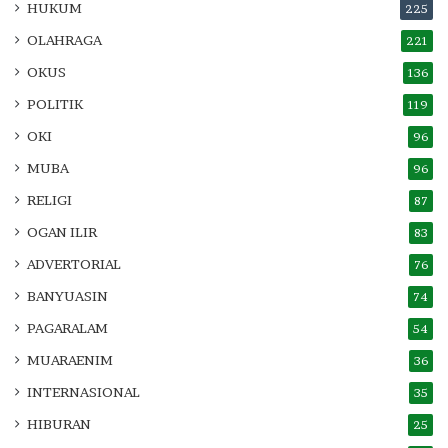
HUKUM
225
OLAHRAGA
221
OKUS
136
POLITIK
119
OKI
96
MUBA
96
RELIGI
87
OGAN ILIR
83
ADVERTORIAL
76
BANYUASIN
74
PAGARALAM
54
MUARAENIM
36
INTERNASIONAL
35
HIBURAN
25