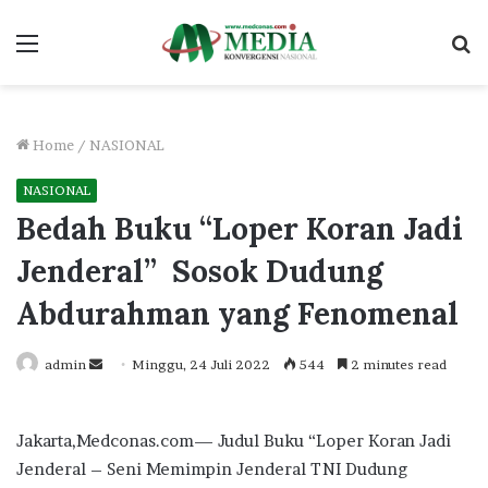
Menu
S
fo
Home
/
NASIONAL
NASIONAL
Bedah Buku “Loper Koran Jadi
Jenderal” Sosok Dudung
Abdurahman yang Fenomenal
Send
admin
Minggu, 24 Juli 2022
544
2 minutes read
an
email
Jakarta,Medconas.com— Judul Buku “Loper Koran Jadi
Jenderal – Seni Memimpin Jenderal TNI Dudung