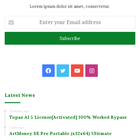
Lorem ipsum dolor sit amet, consectetur.
Enter
your
Email
address
Facebook
Twitter
YouTube
Instagram
Latest News
54 menit ago
Topaz AI 5 License[Activated] 100% Worked Bypass
7 jam ago
ArtMoney SE Pro Portable (x32x64) Ultimate