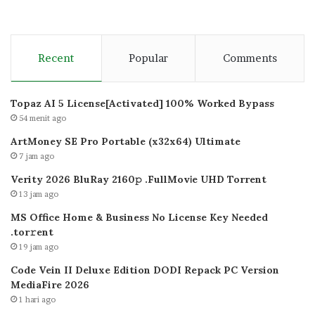
Recent
Popular
Comments
Topaz AI 5 License[Activated] 100% Worked Bypass
54 menit ago
ArtMoney SE Pro Portable (x32x64) Ultimate
7 jam ago
Verity 2026 BluRay 2160𝚙 .FullMov𝗂e UHD Torrent
13 jam ago
MS Office Home & Business No License Key Needed
.tоr𝚛еnt
19 jam ago
Code Vein II Deluxe Edition DODI Repack PC Version
MediaFire 2026
1 hari ago