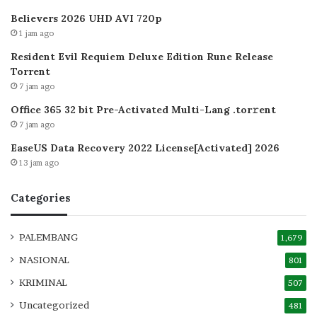
Believers 2026 UHD AVI 720p
1 jam ago
Resident Evil Requiem Deluxe Edition Rune Release
Torrent
7 jam ago
Office 365 32 bit Pre-Activated Multi-Lang .tоr𝚛еnt
7 jam ago
EaseUS Data Recovery 2022 License[Activated] 2026
13 jam ago
Categories
PALEMBANG
1,679
NASIONAL
801
KRIMINAL
507
Uncategorized
481