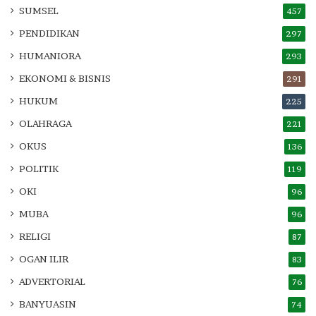
SUMSEL
457
PENDIDIKAN
297
HUMANIORA
293
EKONOMI & BISNIS
291
HUKUM
225
OLAHRAGA
221
OKUS
136
POLITIK
119
OKI
96
MUBA
96
RELIGI
87
OGAN ILIR
83
ADVERTORIAL
76
BANYUASIN
74