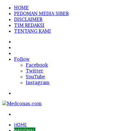
HOME
PEDOMAN MEDIA SIBER
DISCLAIMER
TIM REDAKSI
TENTANG KAMI
Sidebar
Random
Article
Log
In
Follow
Facebook
Twitter
YouTube
Instagram
Menu
Search
for
HOME
NASIONAL