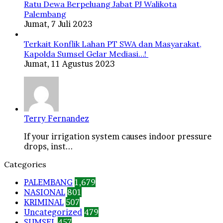
Ratu Dewa Berpeluang Jabat PJ Walikota
Palembang
Jumat, 7 Juli 2023
Terkait Konflik Lahan PT SWA dan Masyarakat,
Kapolda Sumsel Gelar Mediasi…!
Jumat, 11 Agustus 2023
Terry Fernandez
If your irrigation system causes indoor pressure
drops, inst...
Categories
PALEMBANG
1,679
NASIONAL
801
KRIMINAL
507
Uncategorized
479
SUMSEL
457