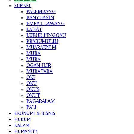
SUMSEL
PALEMBANG
BANYUASIN
EMPAT LAWANG
LAHAT
LUBUK LINGGAU
PRABUMULIH
MUARAENIM
MUBA
MURA
OGAN ILIR
MURATARA
OKI
OKU
OKUS
OKUT
PAGARALAM
PALI
EKONOMI & BISNIS
HUKUM
KALAM
HUMANITY