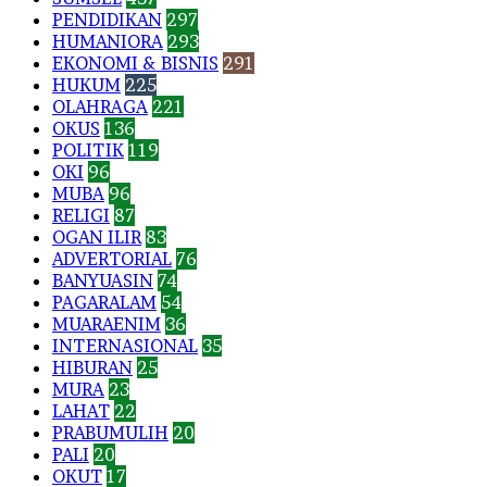
PENDIDIKAN
297
HUMANIORA
293
EKONOMI & BISNIS
291
HUKUM
225
OLAHRAGA
221
OKUS
136
POLITIK
119
OKI
96
MUBA
96
RELIGI
87
OGAN ILIR
83
ADVERTORIAL
76
BANYUASIN
74
PAGARALAM
54
MUARAENIM
36
INTERNASIONAL
35
HIBURAN
25
MURA
23
LAHAT
22
PRABUMULIH
20
PALI
20
OKUT
17