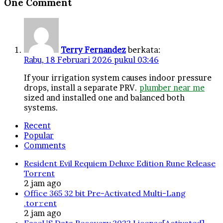
One Comment
Terry Fernandez
berkata:
Rabu, 18 Februari 2026 pukul 03:46
If your irrigation system causes indoor pressure
drops, install a separate PRV.
plumber near me
sized and installed one and balanced both
systems.
Recent
Popular
Comments
Resident Evil Requiem Deluxe Edition Rune Release
Torrent
2 jam ago
Office 365 32 bit Pre-Activated Multi-Lang
.tоr𝚛еnt
2 jam ago
EaseUS Data Recovery 2022 License[Activated]