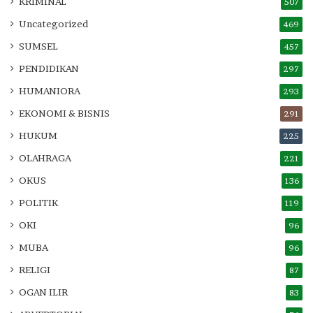
KRIMINAL
507
Uncategorized
469
SUMSEL
457
PENDIDIKAN
297
HUMANIORA
293
EKONOMI & BISNIS
291
HUKUM
225
OLAHRAGA
221
OKUS
136
POLITIK
119
OKI
96
MUBA
96
RELIGI
87
OGAN ILIR
83