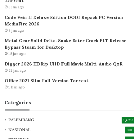
.tоr𝚛еnt
3 jam ago
Code Vein II Deluxe Edition DODI Repack PC Version
MediaFire 2026
9 jam ago
Metal Gear Solid Delta: Snake Eater Crack FLT Release
Bypass Steam for Desktop
15 jam ago
Digger 2026 HDRip UHD 𝐅𝚞𝐥𝐥 𝐌𝐨𝚟𝐢𝐞 Multi-Audio QxR
21 jam ago
Office 2021 Slim Full Version Tor𝚛ent
1 hari ago
Categories
PALEMBANG
1,679
NASIONAL
801