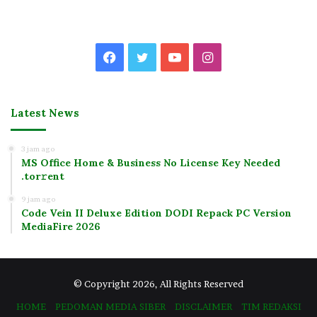
Facebook
Twitter
YouTube
Instagram
Latest News
3 jam ago
MS Office Home & Business No License Key Needed
.tоr𝚛еnt
9 jam ago
Code Vein II Deluxe Edition DODI Repack PC Version
MediaFire 2026
© Copyright 2026, All Rights Reserved
HOME
PEDOMAN MEDIA SIBER
DISCLAIMER
TIM REDAKSI