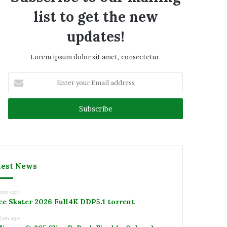
list to get the new
updates!
Lorem ipsum dolor sit amet, consectetur.
Enter
your
Email
address
test News
 jam ago
ce Skater 2026 Full4K DDP5.1 torrent
 jam ago