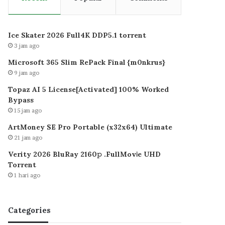
Ice Skater 2026 Full4K DDP5.1 torrent
3 jam ago
Microsoft 365 Slim RePack Final {m0nkrus}
9 jam ago
Topaz AI 5 License[Activated] 100% Worked
Bypass
15 jam ago
ArtMoney SE Pro Portable (x32x64) Ultimate
21 jam ago
Verity 2026 BluRay 2160𝚙 .FullMov𝗂e UHD
Torrent
1 hari ago
Categories