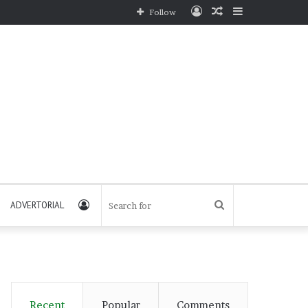
Log
Random
Sidebar
Follow
In
Article
Log
Search
ADVERTORIAL
In
for
Recent
Popular
Comments