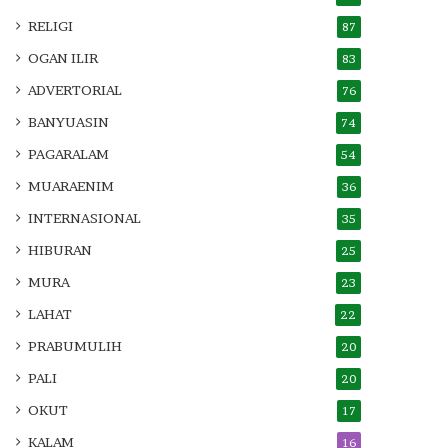
RELIGI
87
OGAN ILIR
83
ADVERTORIAL
76
BANYUASIN
74
PAGARALAM
54
MUARAENIM
36
INTERNASIONAL
35
HIBURAN
25
MURA
23
LAHAT
22
PRABUMULIH
20
PALI
20
OKUT
17
KALAM
16