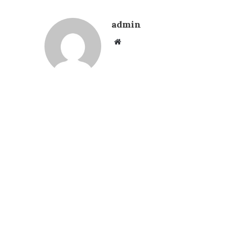
admin
Website
OKUS
Wabup OKUS Hadiri Grand
Final Kontes Lagu Daerah
dan Dangdut, Berikut Nam
Pemenangnya..!
Minggu, 14 Januari 2024
3