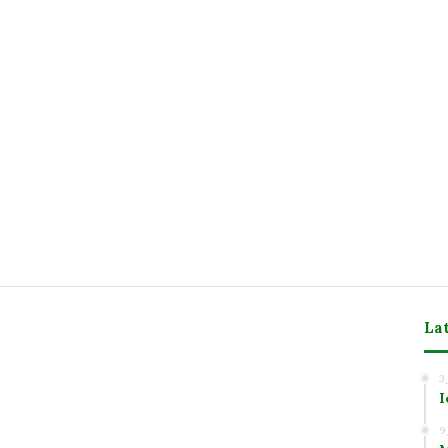
La
3
I
m
9