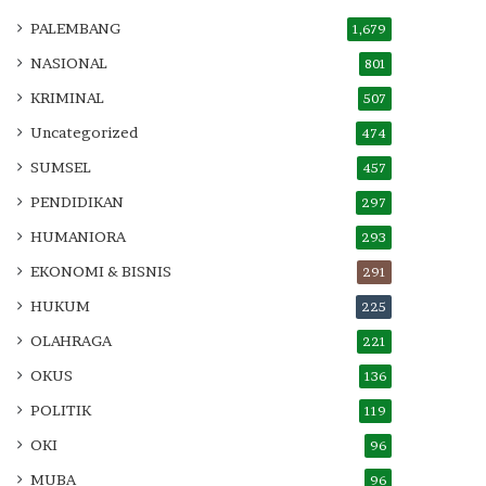
PALEMBANG
1,679
NASIONAL
801
KRIMINAL
507
Uncategorized
474
SUMSEL
457
PENDIDIKAN
297
HUMANIORA
293
EKONOMI & BISNIS
291
HUKUM
225
OLAHRAGA
221
OKUS
136
POLITIK
119
OKI
96
MUBA
96