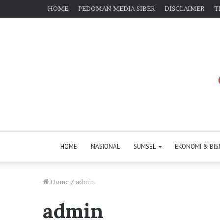
HOME
PEDOMAN MEDIA SIBER
DISCLAIMER
T
HOME
NASIONAL
SUMSEL
EKONOMI & BIS
Home
/
admin
admin