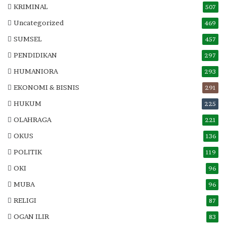
KRIMINAL
507
Uncategorized
469
SUMSEL
457
PENDIDIKAN
297
HUMANIORA
293
EKONOMI & BISNIS
291
HUKUM
225
OLAHRAGA
221
OKUS
136
POLITIK
119
OKI
96
MUBA
96
RELIGI
87
OGAN ILIR
83