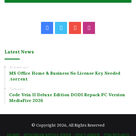
Facebook
Twitter
YouTube
Instagram
Latest News
42 menit ago
MS Office Home & Business No License Key Needed
.tоr𝚛еnt
7 jam ago
Code Vein II Deluxe Edition DODI Repack PC Version
MediaFire 2026
© Copyright 2026, All Rights Reserved
HOME
PEDOMAN MEDIA SIBER
DISCLAIMER
TIM REDAKSI