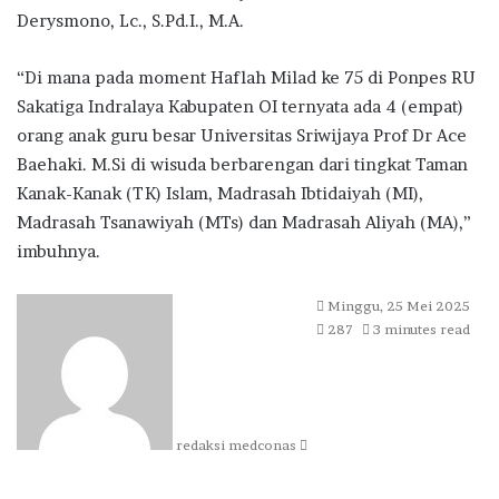
Derysmono, Lc., S.Pd.I., M.A.
“Di mana pada moment Haflah Milad ke 75 di Ponpes RU
Sakatiga Indralaya Kabupaten OI ternyata ada 4 (empat)
orang anak guru besar Universitas Sriwijaya Prof Dr Ace
Baehaki. M.Si di wisuda berbarengan dari tingkat Taman
Kanak-Kanak (TK) Islam, Madrasah Ibtidaiyah (MI),
Madrasah Tsanawiyah (MTs) dan Madrasah Aliyah (MA),”
imbuhnya.
Send
Minggu, 25 Mei 2025
an
287
3 minutes read
email
redaksi medconas