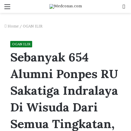
Menu
S
fo
Home
/
OGAN ILIR
OGAN ILIR
Sebanyak 654
Alumni Ponpes RU
Sakatiga Indralaya
Di Wisuda Dari
Semua Tingkatan,