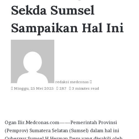
Sekda Sumsel
Sampaikan Hal Ini
Send
an
email
redaksi medconas
Minggu, 25 Mei 2025
287
3 minutes read
Ogan Ilir.Medconas.com——Pemerintah Provinsi
(Pemprov) Sumatera Selatan (Sumsel) dalam hal ini
Gubernur Sumsel H Herman Deru yang diwakili oleh