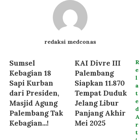
redaksi medconas
Sumsel
KAI Divre III
R
e
Kebagian 18
Palembang
l
Sapi Kurban
Siapkan 11.870
a
dari Presiden,
Tempat Duduk
t
e
Masjid Agung
Jelang Libur
d
Palembang Tak
Panjang Akhir
A
Kebagian...!
Mei 2025
r
t