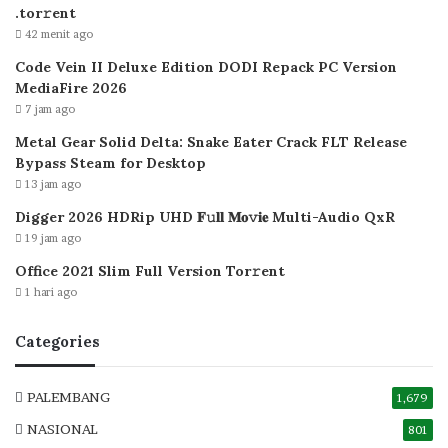
.tоr𝚛еnt
42 menit ago
Code Vein II Deluxe Edition DODI Repack PC Version
MediaFire 2026
7 jam ago
Metal Gear Solid Delta: Snake Eater Crack FLT Release
Bypass Steam for Desktop
13 jam ago
Digger 2026 HDRip UHD 𝐅𝚞𝐥𝐥 𝐌𝐨𝚟𝐢𝐞 Multi-Audio QxR
19 jam ago
Office 2021 Slim Full Version Tor𝚛ent
1 hari ago
Categories
PALEMBANG
1,679
NASIONAL
801