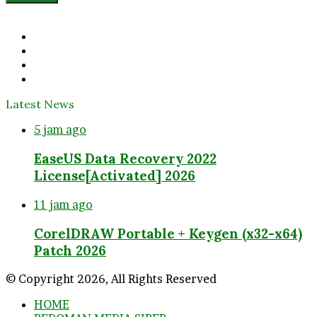
Email
address
Facebook
Twitter
YouTube
Instagram
Latest News
5 jam ago
EaseUS Data Recovery 2022
License[Activated] 2026
11 jam ago
CorelDRAW Portable + Keygen (x32-x64)
Patch 2026
© Copyright 2026, All Rights Reserved
HOME