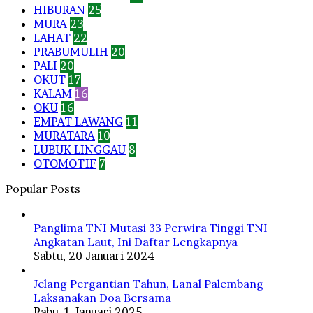
HIBURAN
25
MURA
23
LAHAT
22
PRABUMULIH
20
PALI
20
OKUT
17
KALAM
16
OKU
16
EMPAT LAWANG
11
MURATARA
10
LUBUK LINGGAU
8
OTOMOTIF
7
Popular Posts
Panglima TNI Mutasi 33 Perwira Tinggi TNI
Angkatan Laut, Ini Daftar Lengkapnya
Sabtu, 20 Januari 2024
Jelang Pergantian Tahun, Lanal Palembang
Laksanakan Doa Bersama
Rabu, 1 Januari 2025