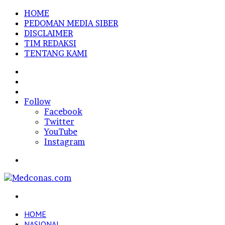
HOME
PEDOMAN MEDIA SIBER
DISCLAIMER
TIM REDAKSI
TENTANG KAMI
Sidebar
Random
Article
Log
In
Follow
Facebook
Twitter
YouTube
Instagram
Menu
Search
for
HOME
NASIONAL