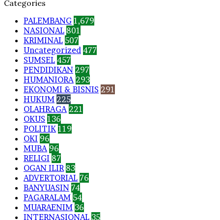
Categories
PALEMBANG
1,679
NASIONAL
801
KRIMINAL
507
Uncategorized
477
SUMSEL
457
PENDIDIKAN
297
HUMANIORA
293
EKONOMI & BISNIS
291
HUKUM
225
OLAHRAGA
221
OKUS
136
POLITIK
119
OKI
96
MUBA
96
RELIGI
87
OGAN ILIR
83
ADVERTORIAL
76
BANYUASIN
74
PAGARALAM
54
MUARAENIM
36
INTERNASIONAL
35