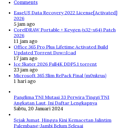
Comments
EaseUS Data Recovery 2022 License[Activated]
2026
5 jam ago
CorelDRAW Portable + Keygen (x32-x64) Patch
2026
11 jam ago
Office 365 Pro Plus Lifetime Activated Build
Updated Torrent Dow𝚗l𝚘аd
17 jam ago
Ice Skater 2026 Full4K DDP5.1 torrent
23 jam ago
Microsoft 365 Slim RePack Final {m0nkrus}
1 hari ago
Panglima TNI Mutasi 33 Perwira Tinggi TNI
Angkatan Laut, Ini Daftar Lengkapnya
Sabtu, 20 Januari 2024
Sejak Jumat, Hingga Kini Kemacetan Jalintim
Palembang-Jambi Belum Selesai