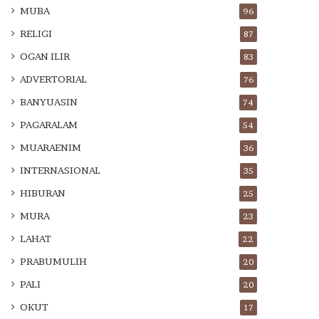
MUBA
96
RELIGI
87
OGAN ILIR
83
ADVERTORIAL
76
BANYUASIN
74
PAGARALAM
54
MUARAENIM
36
INTERNASIONAL
35
HIBURAN
25
MURA
23
LAHAT
22
PRABUMULIH
20
PALI
20
OKUT
17