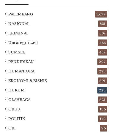
PALEMBANG
1,679
NASIONAL
801
KRIMINAL
507
Uncategorized
466
SUMSEL
457
PENDIDIKAN
297
HUMANIORA
293
EKONOMI & BISNIS
291
HUKUM
225
OLAHRAGA
221
OKUS
136
POLITIK
119
OKI
96