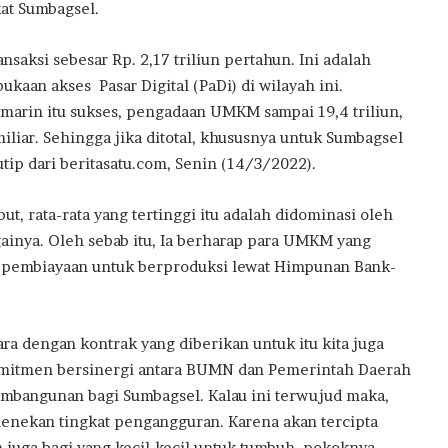
at Sumbagsel.
ansaksi sebesar Rp. 2,17 triliun pertahun. Ini adalah
aan akses Pasar Digital (PaDi) di wilayah ini.
marin itu sukses, pengadaan UMKM sampai 19,4 triliun,
iliar. Sehingga jika ditotal, khususnya untuk Sumbagsel
utip dari beritasatu.com, Senin (14/3/2022).
but, rata-rata yang tertinggi itu adalah didominasi oleh
againya. Oleh sebab itu, Ia berharap para UMKM yang
 pembiayaan untuk berproduksi lewat Himpunan Bank-
ra dengan kontrak yang diberikan untuk itu kita juga
omitmen bersinergi antara BUMN dan Pemerintah Daerah
bangunan bagi Sumbagsel. Kalau ini terwujud maka,
enekan tingkat pengangguran. Karena akan tercipta
juga bagi yang kecil-kecil untuk tumbuh. pokoknya