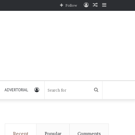
Log
Random
Sidebar
Follow
In
Article
Log
Search
ADVERTORIAL
In
for
Recent
Popular
Comments