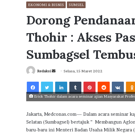
EKONOMI & BISNIS
SUMSEL
Dorong Pendanaa
Thohir : Akses Pas
Sumbagsel Tembus 
Send
Redaksi
Selasa, 15 Maret 2022
an
Facebook
Twitter
LinkedIn
Tumblr
Pinterest
Reddit
VKont
email
Erick Thohir dalam acara seminar ajian Masyarakat Profes
Jakarta, Medconas.com— Dalam acara seminar kaj
Selatan (Sumbagsel) bertajuk ” Membangun Aglom
baru-baru ini Menteri Badan Usaha Milik Negar