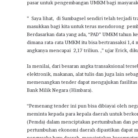
pasar untuk pengembangan UMKM bagi masyarak
” Saya lihat, di Sumbagsel sendiri telah terjadi tr
masukkan bagi kita untuk terus mendorong pembuk
Berdasarkan data yang ada, “PAD” UMKM tahun ke
dimana rata-rata UMKM itu bisa bertransaksi 1,4 m
angkanya mencapai 2,17 triliun. ,” ujar Erick, dik
Ia menilai, dari besaran angka transaksional terse
elektronik, makanan, alat tulis dan juga lain seb
memenangkan tender dapat mengajukan fasilitas
Bank Milik Negara (Himbara).
“Pemenang tender ini pun bisa dibiayai oleh nega
meminta kepada para kepala daerah untuk berk
(Pemda) dalam menciptakan pertumbuhan dan pem
pertumbuhan ekonomi daerah dipastikan dapat m
pengusaha baru daerah, menciptakan kesempatan 