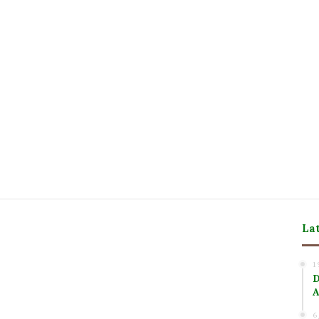
La
m
1
D
A
6