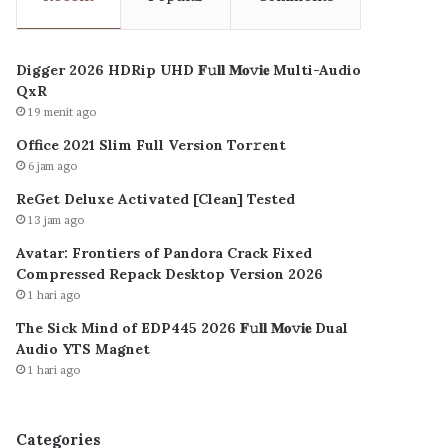
Digger 2026 HDRip UHD 𝐅𝚞𝐥𝐥 𝐌𝐨𝚟𝐢𝐞 Multi-Audio
QxR
19 menit ago
Office 2021 Slim Full Version Tor𝚛ent
6 jam ago
ReGet Deluxe Activated [Clean] Tested
13 jam ago
Avatar: Frontiers of Pandora Crack Fixed
Compressed Repack Desktop Version 2026
1 hari ago
The Sick Mind of EDP445 2026 𝐅𝚞𝐥𝐥 𝐌𝐨𝚟𝐢𝐞 Dual
Audio YTS Magnet
1 hari ago
Categories