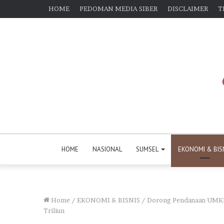
HOME
PEDOMAN MEDIA SIBER
DISCLAIMER
T
HOME
NASIONAL
SUMSEL
EKONOMI & BIS
Home
/
EKONOMI & BISNIS
/
Dorong Pendanaan UMKM, 
Triliun