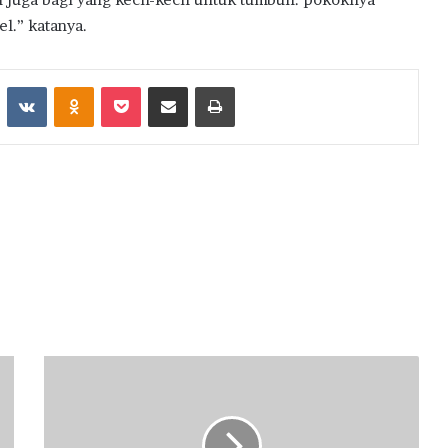
l.” katanya.
st
Reddit
VKontakte
Odnoklassniki
Pocket
Share via Email
Print