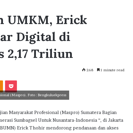
n UMKM, Erick
ar Digital di
2,17 Triliun
268
1 minute read
akte
Odnoklassniki
Pocket
ional (Maspro). Foto : Bengkuluekpress
ian Masyarakat Profesional (Maspro) Sumatera Bagian
erasi Sumbagsel Untuk Nusantara-Indonesia “, di Jakarta
a (BUMN) Erick Thohir mendorong pendanaan dan akses