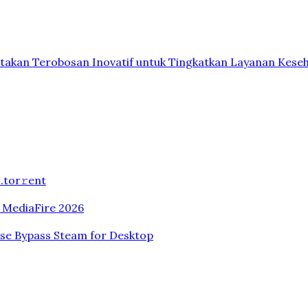
akan Terobosan Inovatif untuk Tingkatkan Layanan Kese
.tоr𝚛еnt
n MediaFire 2026
ase Bypass Steam for Desktop