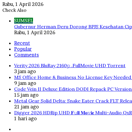
Rabu, 1 April 2026
Check Also
Close
SUMSEL
Gubernur Herman Deru Dorong BPJS Kesehatan Cipt
Rabu, 1 April 2026
Recent
Popular
Comments
Verity 2026 BluRay 2160𝚙 .FullMov𝗂e UHD Torrent
3 jam ago
MS Office Home & Business No License Key Needed 
9 jam ago
Code Vein II Deluxe Edition DODI Repack PC Versio
15 jam ago
Metal Gear Solid Delta: Snake Eater Crack FLT Rele
21 jam ago
Digger 2026 HDRip UHD 𝐅𝚞𝐥𝐥 𝐌𝐨𝚟𝐢𝐞 Multi-Audio QxR
1 hari ago