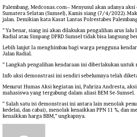
Palembang, Medconas.com– Menyusul akan adanya aksi d
Sumatera Selatan (Sumsel), Kamis siang (7/4/2022).Maka
jalan. Demikian kata Kasat Lantas Polrestabes Palemba
” Ya benar, siang ini akan dilakukan pengalihan arus la
Radial atau Simpang DPRD Sumsel tidak bisa langsung be
Lebih lanjut Ia menghimbau bagi warga pengguna kendara
Jalan Radial.
” Langkah pengalihan kendaraan ini diberlakukan untuk m
Info aksi demonstrasi ini sendiri sebelumnya telah dike
Menurut Humas Aksi kegiatan ini, Pahriza Andresta, aksi
mahasiswa yang tergabung dalam aliasi BEM Se-Sumsel.
” Salah satu isi demonstrasi ini antara lain menolak pe
kedelai, dan cabai), menolak kenaikkan PPN 11 %, dan m
kenaikkan harga BBM,” ungkapnya.
Send
an