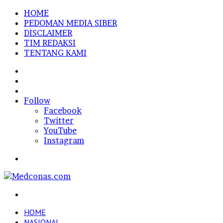
HOME
PEDOMAN MEDIA SIBER
DISCLAIMER
TIM REDAKSI
TENTANG KAMI
Sidebar
Random
Article
Log
In
Follow
Facebook
Twitter
YouTube
Instagram
Menu
Search
for
HOME
NASIONAL