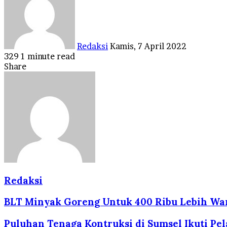
email
Redaksi
Kamis, 7 April 2022
329
1 minute read
Facebook
Twitter
LinkedIn
Tumblr
Pinterest
Reddit
VKontakte
Odnoklassniki
Pocket
Share
Facebook
Twitter
LinkedIn
Tumblr
Pinterest
Reddit
VKontakte
Odnoklassniki
Pocket
Share
Print
via
Email
Redaksi
BLT Minyak Goreng Untuk 400 Ribu Lebih War
Puluhan Tenaga Kontruksi di Sumsel Ikuti Pela