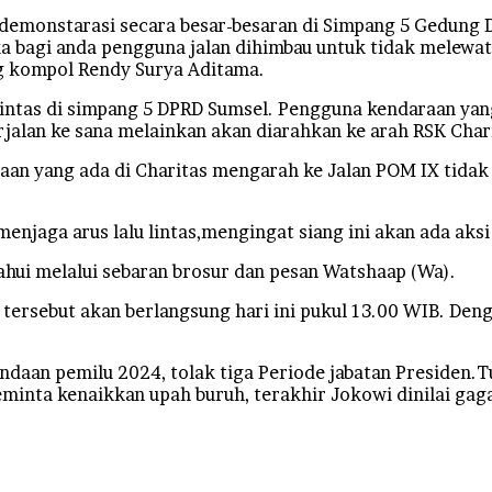
emonstarasi secara besar-besaran di Simpang 5 Gedung 
 bagi anda pengguna jalan dihimbau untuk tidak melewati
ng kompol Rendy Surya Aditama.
lu lintas di simpang 5 DPRD Sumsel. Pengguna kendaraan ya
rjalan ke sana melainkan akan diarahkan ke arah RSK Char
an yang ada di Charitas mengarah ke Jalan POM IX tidak 
enjaga arus lalu lintas,mengingat siang ini akan ada aks
tahui melalui sebaran brosur dan pesan Watshaap (Wa).
 tersebut akan berlangsung hari ini pukul 13.00 WIB. Den
nundaan pemilu 2024, tolak tiga Periode jabatan Presiden
eminta kenaikkan upah buruh, terakhir Jokowi dinilai gag