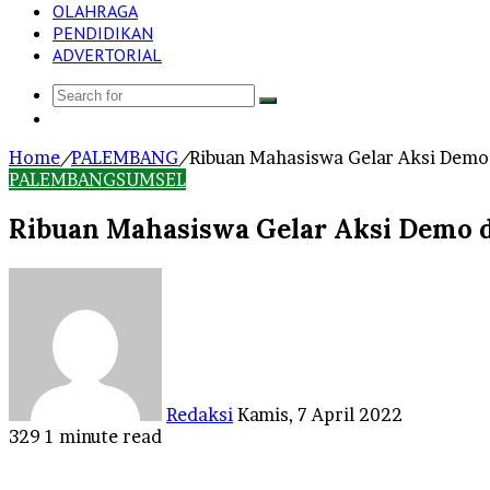
OLAHRAGA
PENDIDIKAN
ADVERTORIAL
Search
Log
for
In
Home
/
PALEMBANG
/
Ribuan Mahasiswa Gelar Aksi Demo 
PALEMBANG
SUMSEL
Ribuan Mahasiswa Gelar Aksi Demo d
Send
an
email
Redaksi
Kamis, 7 April 2022
329
1 minute read
Facebook
Twitter
LinkedIn
Tumblr
Pinterest
Reddit
VKontakte
Odnoklassniki
Pocket