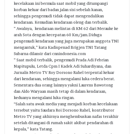
kecelakaan ini bermula saat mobil yang ditumpangi
korban keluar dari badan jalan sisi sebelah kanan,
sehingga pengemudi tidak dapat mengendalikan
kendaraan. Kemudian kendaraan oleng dan terbalik.
” Awalnya, kendaraan melintas di KM 62 dari Merauke ke
arah Sota dengan kecepatan 60 Km/jam.Diduga
pengemudi kendaraan yang juga merupakan anggota TNI
mengantuk,” kata Kadispenad Brigjen TNI Tatang
Subarna dilansir dari cnnindonesia.com
” Saat mobil terbalik, pengemudi Prada Adi Febrian
Napitupulu, Letda Cpm I Kadek Adi Suhardiyana, dan
Jurnalis Metro TV Roy Dorsono Rahel terpental keluar
dari kendaraan, sehingga mengalami luka cedera berat.
Sementara dua orang lainnya yakni Laurens Bawotong
dan Aldo Waryaan masih tetap di dalam kendaraan,
keduanya mengalami luka ringan.
“Salah satu awak media yang menjadi korban kecelakaan
tersebut yaitu Saudara Roi Dorsono Rahel, kontributor
Metro TV yang akhirnya menghembuskan nafas terakhir
setelah ditangani di rumah sakit akibat pendarahan di
kepala,” kata Tatang.