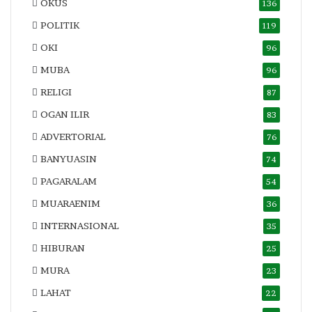
OKUS
136
POLITIK
119
OKI
96
MUBA
96
RELIGI
87
OGAN ILIR
83
ADVERTORIAL
76
BANYUASIN
74
PAGARALAM
54
MUARAENIM
36
INTERNASIONAL
35
HIBURAN
25
MURA
23
LAHAT
22