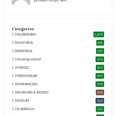
pressure drops, inst...
Categories
PALEMBANG
1,679
NASIONAL
801
KRIMINAL
507
Uncategorized
474
SUMSEL
457
PENDIDIKAN
297
HUMANIORA
293
EKONOMI & BISNIS
291
HUKUM
225
OLAHRAGA
221