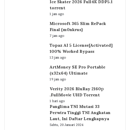
Ice Skater 2026 Full4K DDP5.1
torrent
1 jam ago
Microsoft 365 Slim RePack
Final {m0nkrus}
7 jam ago
Topaz AI 5 License[Activated]
100% Worked Bypass
13 jam ago
ArtMoney SE Pro Portable
(x32x64) Ultimate
19 jam ago
Verity 2026 BluRay 2160𝚙
.FullMov𝗂e UHD Torrent
1 hari ago
Panglima TNI Mutasi 33
Perwira Tinggi TNI Angkatan
Laut, Ini Daftar Lengkapnya
Sabtu, 20 Januari 2024