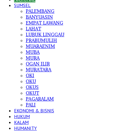
SUMSEL
PALEMBANG
BANYUASIN
EMPAT LAWANG
LAHAT
LUBUK LINGGAU
PRABUMULIH
MUARAENIM
MUBA
MURA
OGAN ILIR
MURATARA
OKI
OKU
OKUS
OKUT
PAGARALAM
PALI
EKONOMI & BISNIS
HUKUM
KALAM
HUMANITY