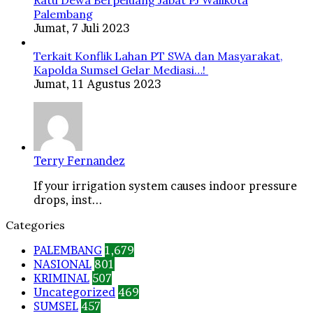
Ratu Dewa Berpeluang Jabat PJ Walikota
Palembang
Jumat, 7 Juli 2023
Terkait Konflik Lahan PT SWA dan Masyarakat,
Kapolda Sumsel Gelar Mediasi…!
Jumat, 11 Agustus 2023
Terry Fernandez
If your irrigation system causes indoor pressure
drops, inst...
Categories
PALEMBANG
1,679
NASIONAL
801
KRIMINAL
507
Uncategorized
469
SUMSEL
457