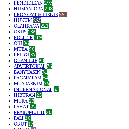
PENDIDIKAN
297
HUMANIORA
293
EKONOMI & BISNIS
291
HUKUM
225
OLAHRAGA
221
OKUS
136
POLITIK
119
OKI
96
MUBA
96
RELIGI
87
OGAN ILIR
83
ADVERTORIAL
76
BANYUASIN
74
PAGARALAM
54
MUARAENIM
36
INTERNASIONAL
35
HIBURAN
25
MURA
23
LAHAT
22
PRABUMULIH
20
PALI
20
OKUT
17