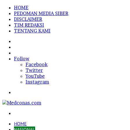
HOME
PEDOMAN MEDIA SIBER
DISCLAIMER
TIM REDAKSI
TENTANG KAMI
Sidebar
Random
Article
Log
In
Follow
Facebook
Twitter
YouTube
Instagram
Menu
Search
for
HOME
NASIONAL