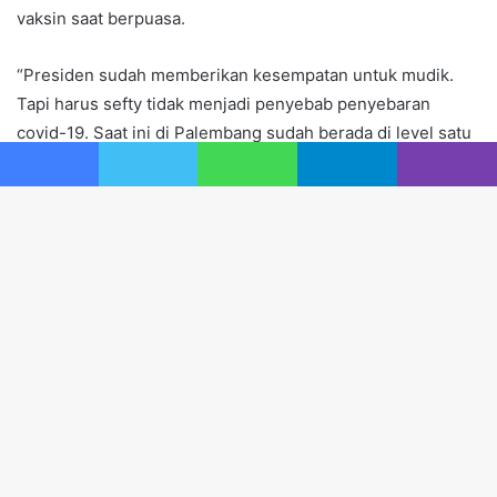
vaksin saat berpuasa.
“Presiden sudah memberikan kesempatan untuk mudik.
Tapi harus sefty tidak menjadi penyebab penyebaran
covid-19. Saat ini di Palembang sudah berada di level satu
covid-19. Bahkan di daerah juga yang berada level satu,”
Facebook
Twitter
WhatsApp
Telegram
Viber
tandasnya.
Ba
to
to
bu
Redaksi