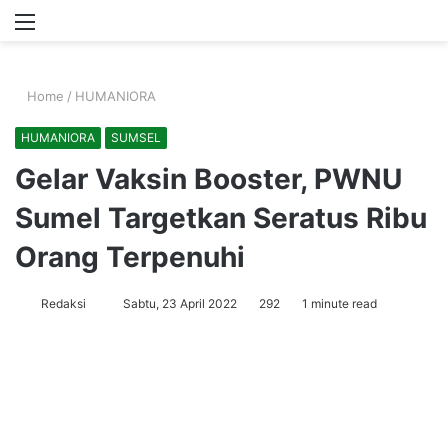
Menu
S
fo
Home
/
HUMANIORA
HUMANIORA
SUMSEL
Gelar Vaksin Booster, PWNU
Sumel Targetkan Seratus Ribu
Orang Terpenuhi
Send
Redaksi
Sabtu, 23 April 2022
292
1 minute read
an
email