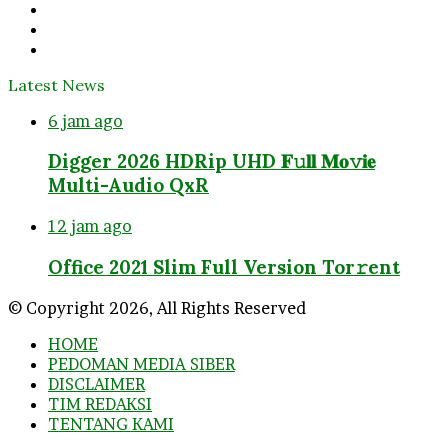
Twitter
YouTube
Instagram
Latest News
6 jam ago
Digger 2026 HDRip UHD 𝐅𝚞𝐥𝐥 𝐌𝐨𝚟𝐢𝐞
Multi-Audio QxR
12 jam ago
Office 2021 Slim Full Version Tor𝚛ent
© Copyright 2026, All Rights Reserved
HOME
PEDOMAN MEDIA SIBER
DISCLAIMER
TIM REDAKSI
TENTANG KAMI