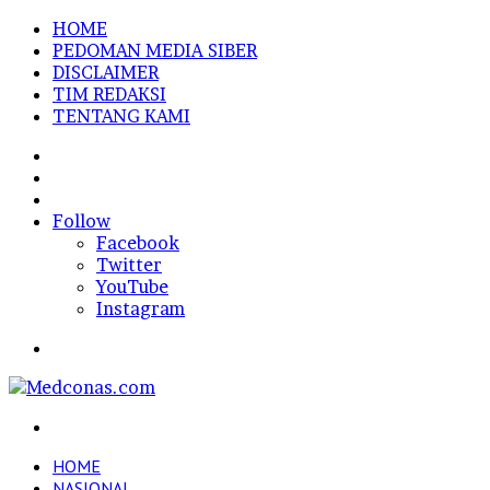
HOME
PEDOMAN MEDIA SIBER
DISCLAIMER
TIM REDAKSI
TENTANG KAMI
Sidebar
Random
Article
Log
In
Follow
Facebook
Twitter
YouTube
Instagram
Menu
Search
for
HOME
NASIONAL