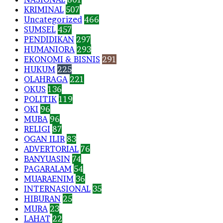
KRIMINAL
507
Uncategorized
466
SUMSEL
457
PENDIDIKAN
297
HUMANIORA
293
EKONOMI & BISNIS
291
HUKUM
225
OLAHRAGA
221
OKUS
136
POLITIK
119
OKI
96
MUBA
96
RELIGI
87
OGAN ILIR
83
ADVERTORIAL
76
BANYUASIN
74
PAGARALAM
54
MUARAENIM
36
INTERNASIONAL
35
HIBURAN
25
MURA
23
LAHAT
22