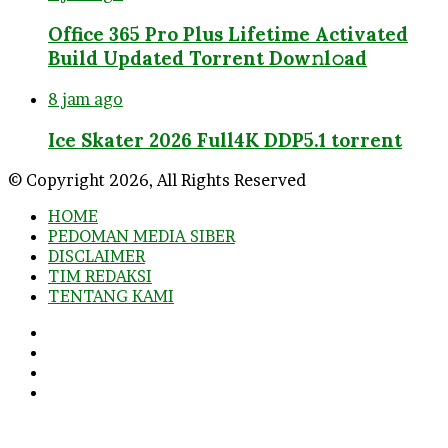
Office 365 Pro Plus Lifetime Activated
Build Updated Torrent Dow𝚗l𝚘аd
8 jam ago
Ice Skater 2026 Full4K DDP5.1 torrent
© Copyright 2026, All Rights Reserved
HOME
PEDOMAN MEDIA SIBER
DISCLAIMER
TIM REDAKSI
TENTANG KAMI
Facebook
Twitter
YouTube
Instagram
Facebook
Twitter
WhatsApp
Telegram
Viber
Back
to