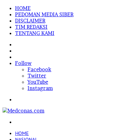
HOME
PEDOMAN MEDIA SIBER
DISCLAIMER
TIM REDAKSI
TENTANG KAMI
Sidebar
Random
Article
Log
In
Follow
Facebook
Twitter
YouTube
Instagram
Menu
Search
for
HOME
NASIONAL