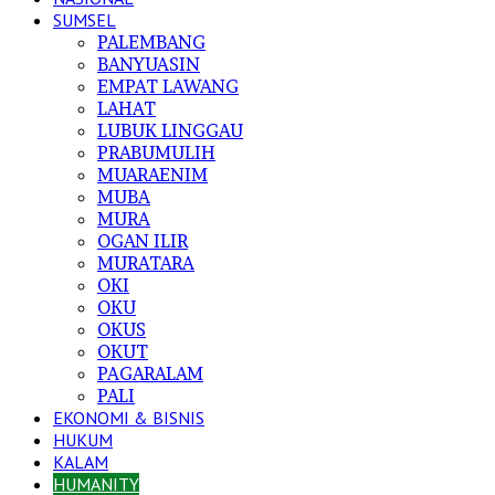
SUMSEL
PALEMBANG
BANYUASIN
EMPAT LAWANG
LAHAT
LUBUK LINGGAU
PRABUMULIH
MUARAENIM
MUBA
MURA
OGAN ILIR
MURATARA
OKI
OKU
OKUS
OKUT
PAGARALAM
PALI
EKONOMI & BISNIS
HUKUM
KALAM
HUMANITY