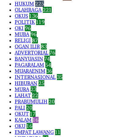
HUKUM
225
OLAHRAGA
221
OKUS
136
POLITIK
119
OKI
96
MUBA
96
RELIGI
87
OGAN ILIR
83
ADVERTORIAL
76
BANYUASIN
74
PAGARALAM
54
MUARAENIM
36
INTERNASIONAL
35
HIBURAN
25
MURA
23
LAHAT
22
PRABUMULIH
20
PALI
20
OKUT
17
KALAM
16
OKU
16
EMPAT LAWANG
11