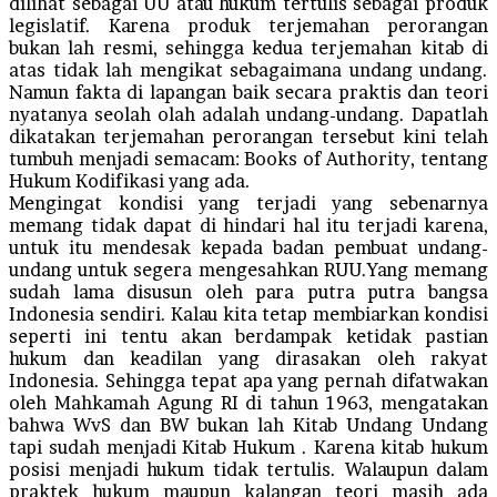
dilihat sebagai UU atau hukum tertulis sebagai produk
legislatif. Karena produk terjemahan perorangan
bukan lah resmi, sehingga kedua terjemahan kitab di
atas tidak lah mengikat sebagaimana undang undang.
Namun fakta di lapangan baik secara praktis dan teori
nyatanya seolah olah adalah undang-undang. Dapatlah
dikatakan terjemahan perorangan tersebut kini telah
tumbuh menjadi semacam: Books of Authority, tentang
Hukum Kodifikasi yang ada.
Mengingat kondisi yang terjadi yang sebenarnya
memang tidak dapat di hindari hal itu terjadi karena,
untuk itu mendesak kepada badan pembuat undang-
undang untuk segera mengesahkan RUU.Yang memang
sudah lama disusun oleh para putra putra bangsa
Indonesia sendiri. Kalau kita tetap membiarkan kondisi
seperti ini tentu akan berdampak ketidak pastian
hukum dan keadilan yang dirasakan oleh rakyat
Indonesia. Sehingga tepat apa yang pernah difatwakan
oleh Mahkamah Agung RI di tahun 1963, mengatakan
bahwa WvS dan BW bukan lah Kitab Undang Undang
tapi sudah menjadi Kitab Hukum . Karena kitab hukum
posisi menjadi hukum tidak tertulis. Walaupun dalam
praktek hukum maupun kalangan teori masih ada