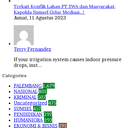
Terkait Konflik Lahan PT SWA dan Masyarakat,
Kapolda Sumsel Gelar Mediasi…!
Jumat, 11 Agustus 2023
Terry Fernandez
If your irrigation system causes indoor pressure
drops, inst...
Categories
PALEMBANG
1,679
NASIONAL
801
KRIMINAL
507
Uncategorized
475
SUMSEL
457
PENDIDIKAN
297
HUMANIORA
293
EKONOMI & BISNIS
291