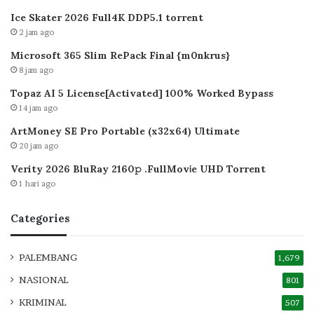
Ice Skater 2026 Full4K DDP5.1 torrent
2 jam ago
Microsoft 365 Slim RePack Final {m0nkrus}
8 jam ago
Topaz AI 5 License[Activated] 100% Worked Bypass
14 jam ago
ArtMoney SE Pro Portable (x32x64) Ultimate
20 jam ago
Verity 2026 BluRay 2160𝚙 .FullMov𝗂e UHD Torrent
1 hari ago
Categories
PALEMBANG
1,679
NASIONAL
801
KRIMINAL
507