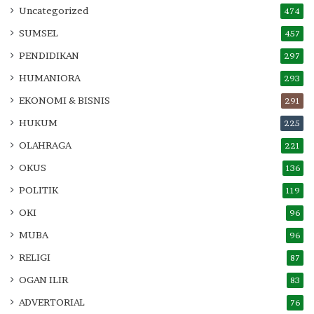
Uncategorized
474
SUMSEL
457
PENDIDIKAN
297
HUMANIORA
293
EKONOMI & BISNIS
291
HUKUM
225
OLAHRAGA
221
OKUS
136
POLITIK
119
OKI
96
MUBA
96
RELIGI
87
OGAN ILIR
83
ADVERTORIAL
76