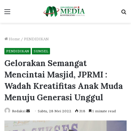
Menu
S
fo
Home
/
PENDIDIKAN
PENDIDIKAN
SUMSEL
Gelorakan Semangat
Mencintai Masjid, JPRMI :
Wadah Kreatifitas Anak Muda
Menuju Generasi Unggul
Send
Redaksi
Sabtu, 28 Mei 2022
318
1 minute read
an
email