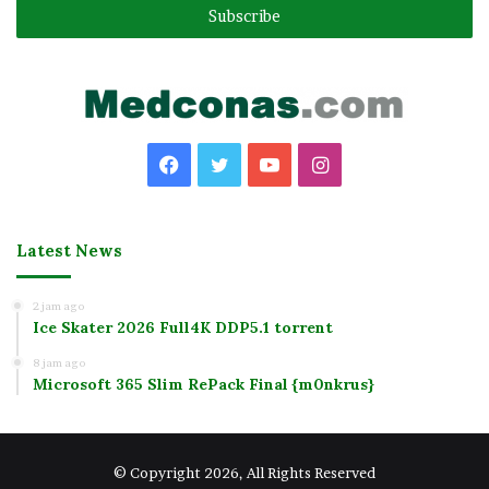
address
Facebook
Twitter
YouTube
Instagram
Latest News
2 jam ago
Ice Skater 2026 Full4K DDP5.1 torrent
8 jam ago
Microsoft 365 Slim RePack Final {m0nkrus}
© Copyright 2026, All Rights Reserved