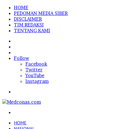
HOME
PEDOMAN MEDIA SIBER
DISCLAIMER
TIM REDAKSI
TENTANG KAMI
Sidebar
Random
Article
Log
In
Follow
Facebook
Twitter
YouTube
Instagram
Menu
Search
for
HOME
NASIONAL