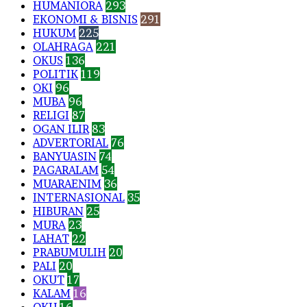
HUMANIORA
293
EKONOMI & BISNIS
291
HUKUM
225
OLAHRAGA
221
OKUS
136
POLITIK
119
OKI
96
MUBA
96
RELIGI
87
OGAN ILIR
83
ADVERTORIAL
76
BANYUASIN
74
PAGARALAM
54
MUARAENIM
36
INTERNASIONAL
35
HIBURAN
25
MURA
23
LAHAT
22
PRABUMULIH
20
PALI
20
OKUT
17
KALAM
16