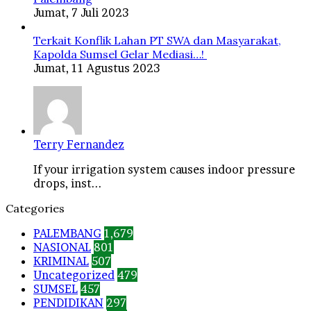
Jumat, 7 Juli 2023
Terkait Konflik Lahan PT SWA dan Masyarakat,
Kapolda Sumsel Gelar Mediasi…!
Jumat, 11 Agustus 2023
Terry Fernandez
If your irrigation system causes indoor pressure
drops, inst...
Categories
PALEMBANG
1,679
NASIONAL
801
KRIMINAL
507
Uncategorized
479
SUMSEL
457
PENDIDIKAN
297