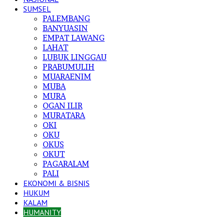
SUMSEL
PALEMBANG
BANYUASIN
EMPAT LAWANG
LAHAT
LUBUK LINGGAU
PRABUMULIH
MUARAENIM
MUBA
MURA
OGAN ILIR
MURATARA
OKI
OKU
OKUS
OKUT
PAGARALAM
PALI
EKONOMI & BISNIS
HUKUM
KALAM
HUMANITY