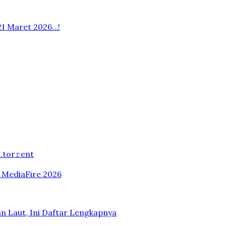
21 Maret 2026…!
.tоr𝚛еnt
n MediaFire 2026
n Laut, Ini Daftar Lengkapnya