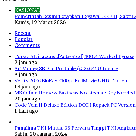
Close
NASIONAL
Pemerintah Resmi Tetapkan 1 Syawal 1447 H, Sabtu 
Kamis, 19 Maret 2026
Recent
Popular
Comments
Topaz AI 5 License[Activated] 100% Worked Bypass
2 jam ago
ArtMoney SE Pro Portable (x32x64) Ultimate
8 jam ago
Verity 2026 BluRay 2160𝚙 .FullMov𝗂e UHD Torrent
14 jam ago
MS Office Home & Business No License Key Needed 
20 jam ago
Code Vein II Deluxe Edition DODI Repack PC Versio
1 hari ago
Panglima TNI Mutasi 33 Perwira Tinggi TNI Angkata
Sabtu, 20 Januari 2024