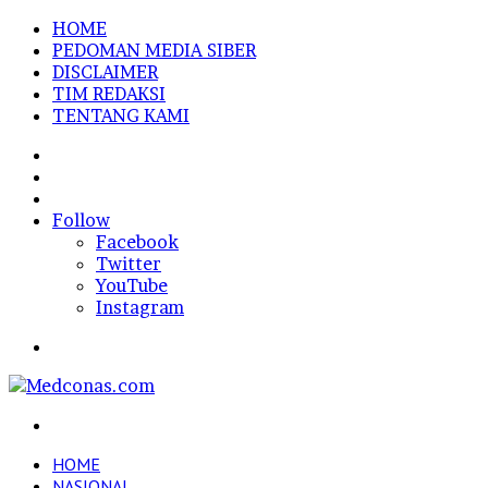
HOME
PEDOMAN MEDIA SIBER
DISCLAIMER
TIM REDAKSI
TENTANG KAMI
Sidebar
Random
Article
Log
In
Follow
Facebook
Twitter
YouTube
Instagram
Menu
Search
for
HOME
NASIONAL