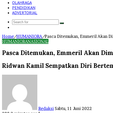
OLAHRAGA
PENDIDIKAN
ADVERTORIAL
Search
Log
for
In
Home
/
HUMANIORA
/
Pasca Ditemukan, Emmeril Akan D
HUMANIORA
NASIONAL
Pasca Ditemukan, Emmeril Akan Dim
Ridwan Kamil Sempatkan Diri Berte
Send
an
email
Redaksi
Sabtu, 11 Juni 2022