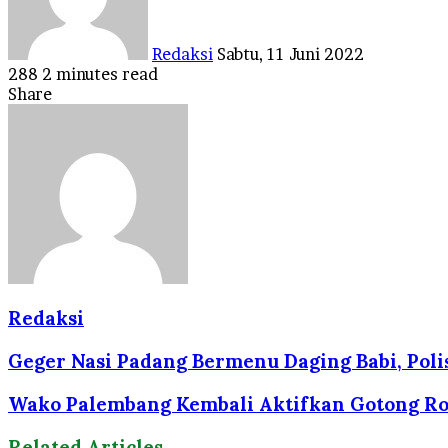
Redaksi
Sabtu, 11 Juni 2022
288
2 minutes read
Facebook
Twitter
LinkedIn
Tumblr
Pinterest
Reddit
VKontakte
Odnoklassniki
Pocket
Share
Facebook
Twitter
LinkedIn
Tumblr
Pinterest
Reddit
VKontakte
Odnoklassniki
Pocket
Share
Print
via
Email
Redaksi
Geger Nasi Padang Bermenu Daging Babi, Pol
Wako Palembang Kembali Aktifkan Gotong Royo
Related Articles