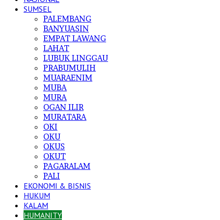
SUMSEL
PALEMBANG
BANYUASIN
EMPAT LAWANG
LAHAT
LUBUK LINGGAU
PRABUMULIH
MUARAENIM
MUBA
MURA
OGAN ILIR
MURATARA
OKI
OKU
OKUS
OKUT
PAGARALAM
PALI
EKONOMI & BISNIS
HUKUM
KALAM
HUMANITY