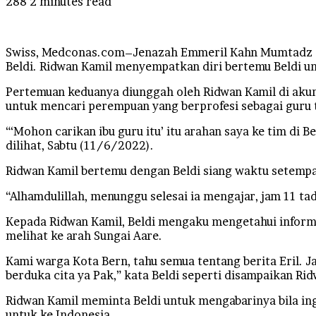
288
2 minutes read
Facebook
Twitter
LinkedIn
Tumblr
Pinterest
Reddit
VKontakte
Odnoklassniki
Pocket
Swiss, Medconas.com–Jenazah Emmeril Kahn Mumtadz ata
Beldi. Ridwan Kamil menyempatkan diri bertemu Beldi u
Pertemuan keduanya diunggah oleh Ridwan Kamil di aku
untuk mencari perempuan yang berprofesi sebagai guru 
“‘Mohon carikan ibu guru itu’ itu arahan saya ke tim di 
dilihat, Sabtu (11/6/2022).
Ridwan Kamil bertemu dengan Beldi siang waktu setempa
“Alhamdulillah, menunggu selesai ia mengajar, jam 11 ta
Kepada Ridwan Kamil, Beldi mengaku mengetahui informas
melihat ke arah Sungai Aare.
Kami warga Kota Bern, tahu semua tentang berita Eril. J
berduka cita ya Pak,” kata Beldi seperti disampaikan R
Ridwan Kamil meminta Beldi untuk mengabarinya bila in
untuk ke Indonesia.