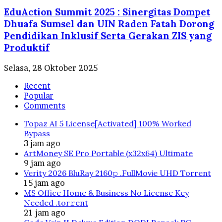
EduAction Summit 2025 : Sinergitas Dompet
Dhuafa Sumsel dan UIN Raden Fatah Dorong
Pendidikan Inklusif Serta Gerakan ZIS yang
Produktif
Selasa, 28 Oktober 2025
Recent
Popular
Comments
Topaz AI 5 License[Activated] 100% Worked
Bypass
3 jam ago
ArtMoney SE Pro Portable (x32x64) Ultimate
9 jam ago
Verity 2026 BluRay 2160𝚙 .FullMov𝗂e UHD Torrent
15 jam ago
MS Office Home & Business No License Key
Needed .tоr𝚛еnt
21 jam ago