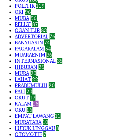
POLITIK
119
OKI
96
MUBA
96
RELIGI
87
OGAN ILIR
83
ADVERTORIAL
76
BANYUASIN
74
PAGARALAM
54
MUARAENIM
36
INTERNASIONAL
35
HIBURAN
25
MURA
23
LAHAT
22
PRABUMULIH
20
PALI
20
OKUT
17
KALAM
16
OKU
16
EMPAT LAWANG
11
MURATARA
10
LUBUK LINGGAU
8
OTOMOTIF
7