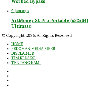
Worked Bypass
9 jam ago
ArtMoney SE Pro Portable (x32x64)
Ultimate
© Copyright 2026, All Rights Reserved
HOME
PEDOMAN MEDIA SIBER
DISCLAIMER
TIM REDAKSI
TENTANG KAMI
Facebook
Twitter
YouTube
Instagram
Facebook
Twitter
WhatsApp
Telegram
Viber
Back
to
top