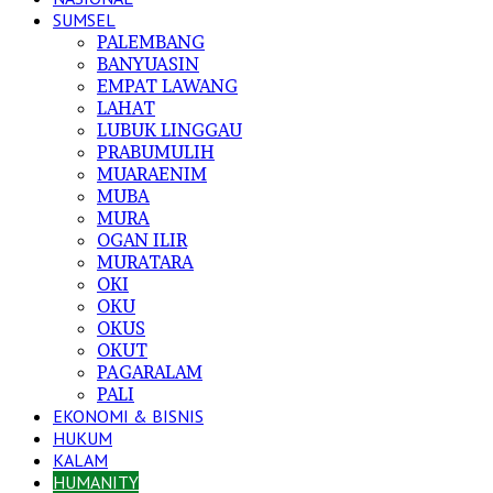
SUMSEL
PALEMBANG
BANYUASIN
EMPAT LAWANG
LAHAT
LUBUK LINGGAU
PRABUMULIH
MUARAENIM
MUBA
MURA
OGAN ILIR
MURATARA
OKI
OKU
OKUS
OKUT
PAGARALAM
PALI
EKONOMI & BISNIS
HUKUM
KALAM
HUMANITY