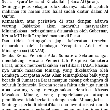
Syara’ , Syara’ bersandi Kitabullah. ( Baca Al Quran).
Sehingga jelas sebagai tolok ukurnya adalah apakah
makanan itu haram atau halal sudah diatur dalam Al
Qur’an.
Kemarahan atas peristiwa di atas dengan adanya
warung Babiambo akan menyulut masyarakat
Minangkabau , sebagaimana disuarakan oleh Gubernur,
Ketua MUI baik Propinsi maupun di Pusat.
Dan tidak ketinggalan juga keberatan tersebut
disuarakan oleh Lembaga Kerapatan Adat Alam
Minangkabau (LKAAM).
Selaku Ketua Pembina Adat Sumatera Selatan sangat
mendukung rencana Pemerintah Propinsi Sumatera
Barat, untuk memberlakukan sertifikasi HALAL khusus
nya untuk masakan Minang, yang dikeluarkan oleh
Lembaga Kerapatan Adat Alam Minangkabau baik yang
berada di Sumatera Barat maupun cabang cabangnya di
seluruh Indonesia. Karena secara fakta ada juga rumah
atau warung yang menggunakan identitas khusus
Masakan Minang, yang pengelolaannya ataupun
pemiliknya tidak berkaitan dengan suku Minangkabau.
Sehingga perlu di identifikasi dan inventarisasi rumah
ataupun warung berlebel yang menggunakan identitas