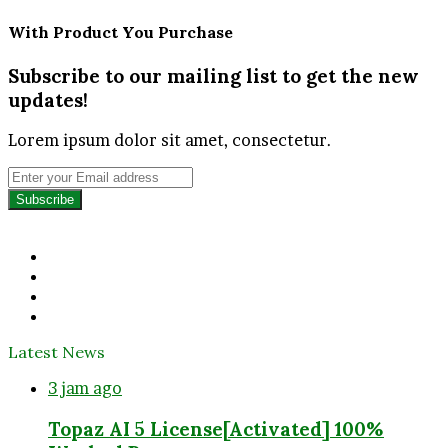
With Product You Purchase
Subscribe to our mailing list to get the new
updates!
Lorem ipsum dolor sit amet, consectetur.
Enter
your
Email
address
Facebook
Twitter
YouTube
Instagram
Latest News
3 jam ago
Topaz AI 5 License[Activated] 100%