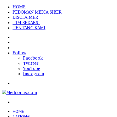
HOME
PEDOMAN MEDIA SIBER
DISCLAIMER
TIM REDAKSI
TENTANG KAMI
Sidebar
Random
Article
Log
In
Follow
Facebook
Twitter
YouTube
Instagram
Menu
Search
for
HOME
NASIONAL