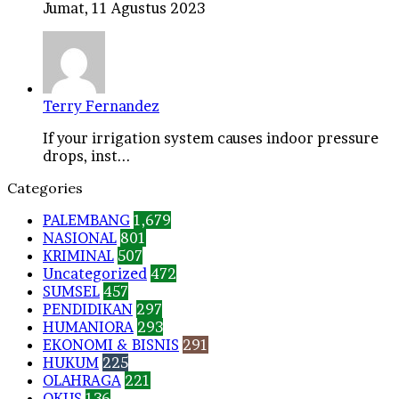
Jumat, 11 Agustus 2023
Terry Fernandez
If your irrigation system causes indoor pressure
drops, inst...
Categories
PALEMBANG
1,679
NASIONAL
801
KRIMINAL
507
Uncategorized
472
SUMSEL
457
PENDIDIKAN
297
HUMANIORA
293
EKONOMI & BISNIS
291
HUKUM
225
OLAHRAGA
221
OKUS
136