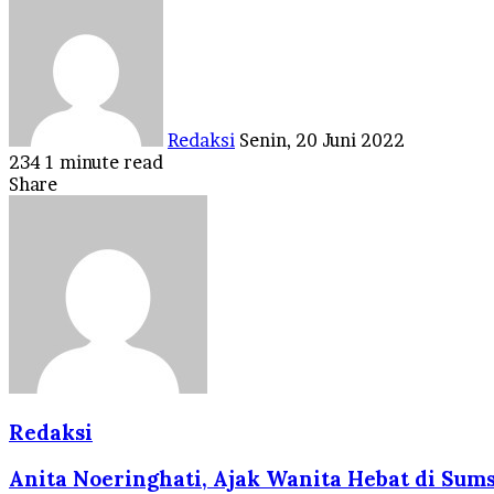
Send
an
email
Redaksi
Senin, 20 Juni 2022
234
1 minute read
Facebook
Twitter
LinkedIn
Tumblr
Pinterest
Reddit
VKontakte
Odnoklassniki
Pocket
Share
Facebook
Twitter
LinkedIn
Tumblr
Pinterest
Reddit
VKontakte
Odnoklassniki
Pocket
Share
Print
via
Email
Redaksi
Anita Noeringhati, Ajak Wanita Hebat di Su