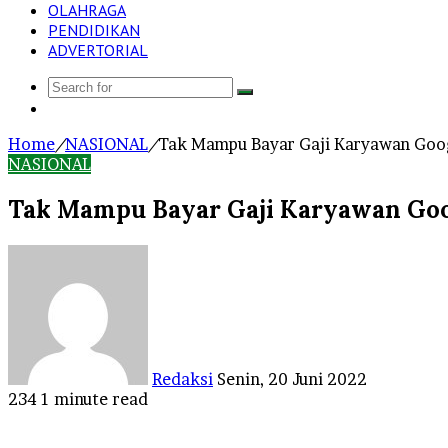
OLAHRAGA
PENDIDIKAN
ADVERTORIAL
Search
Log
for
In
Home
/
NASIONAL
/
Tak Mampu Bayar Gaji Karyawan Goog
NASIONAL
Tak Mampu Bayar Gaji Karyawan Goog
Send
an
email
Redaksi
Senin, 20 Juni 2022
234
1 minute read
Facebook
Twitter
LinkedIn
Tumblr
Pinterest
Reddit
VKontakte
Odnoklassniki
Pocket