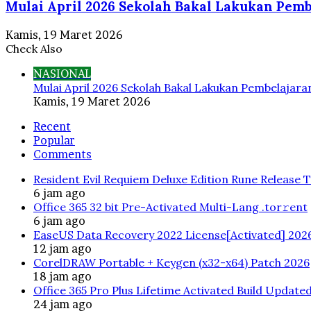
Mulai April 2026 Sekolah Bakal Lakukan Pemb
Kamis, 19 Maret 2026
Check Also
Close
NASIONAL
Mulai April 2026 Sekolah Bakal Lakukan Pembelajara
Kamis, 19 Maret 2026
Recent
Popular
Comments
Resident Evil Requiem Deluxe Edition Rune Release 
6 jam ago
Office 365 32 bit Pre-Activated Multi-Lang .tоr𝚛еnt
6 jam ago
EaseUS Data Recovery 2022 License[Activated] 202
12 jam ago
CorelDRAW Portable + Keygen (x32-x64) Patch 2026
18 jam ago
Office 365 Pro Plus Lifetime Activated Build Update
24 jam ago