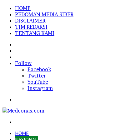
HOME
PEDOMAN MEDIA SIBER
DISCLAIMER
TIM REDAKSI
TENTANG KAMI
Sidebar
Random
Article
Log
In
Follow
Facebook
Twitter
YouTube
Instagram
Menu
Search
for
HOME
NASIONAL