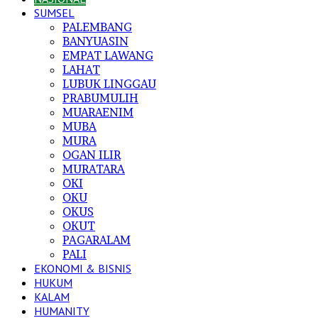
SUMSEL
PALEMBANG
BANYUASIN
EMPAT LAWANG
LAHAT
LUBUK LINGGAU
PRABUMULIH
MUARAENIM
MUBA
MURA
OGAN ILIR
MURATARA
OKI
OKU
OKUS
OKUT
PAGARALAM
PALI
EKONOMI & BISNIS
HUKUM
KALAM
HUMANITY