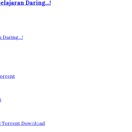
elajaran Daring…!
n Daring…!
Torrent
6
d Torrent Dow𝚗l𝚘аd