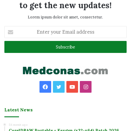
to get the new updates!
Lorem ipsum dolor sit amet, consectetur.
Enter
your
Email
address
Facebook
Twitter
YouTube
Instagram
Latest News
56 menit ago
CorelDRAW Portable + Keygen (x32-x64) Patch 2026