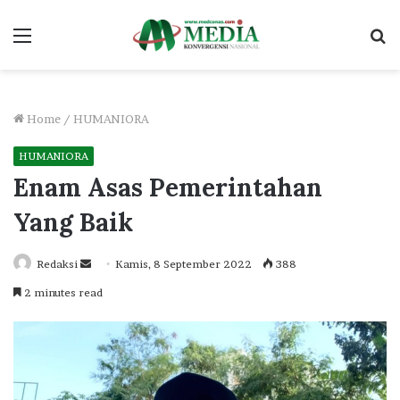
Menu
S
fo
Home
/
HUMANIORA
HUMANIORA
Enam Asas Pemerintahan
Yang Baik
Send
Redaksi
Kamis, 8 September 2022
388
an
2 minutes read
email