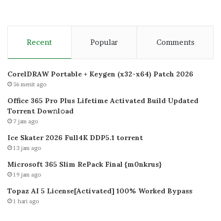
Recent
Popular
Comments
CorelDRAW Portable + Keygen (x32-x64) Patch 2026
56 menit ago
Office 365 Pro Plus Lifetime Activated Build Updated
Torrent Dow𝚗l𝚘аd
7 jam ago
Ice Skater 2026 Full4K DDP5.1 torrent
13 jam ago
Microsoft 365 Slim RePack Final {m0nkrus}
19 jam ago
Topaz AI 5 License[Activated] 100% Worked Bypass
1 hari ago