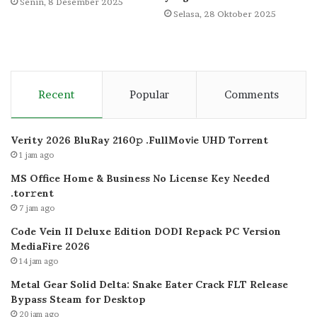
Senin, 8 Desember 2025
Selasa, 28 Oktober 2025
Recent
Popular
Comments
Verity 2026 BluRay 2160𝚙 .FullMov𝗂e UHD Torrent
1 jam ago
MS Office Home & Business No License Key Needed
.tоr𝚛еnt
7 jam ago
Code Vein II Deluxe Edition DODI Repack PC Version
MediaFire 2026
14 jam ago
Metal Gear Solid Delta: Snake Eater Crack FLT Release
Bypass Steam for Desktop
20 jam ago