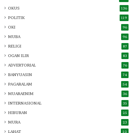
OKUS
136
POLITIK
119
OKI
96
MUBA
96
RELIGI
87
OGAN ILIR
83
ADVERTORIAL
76
BANYUASIN
74
PAGARALAM
54
MUARAENIM
36
INTERNASIONAL
35
HIBURAN
25
MURA
23
LAHAT
22