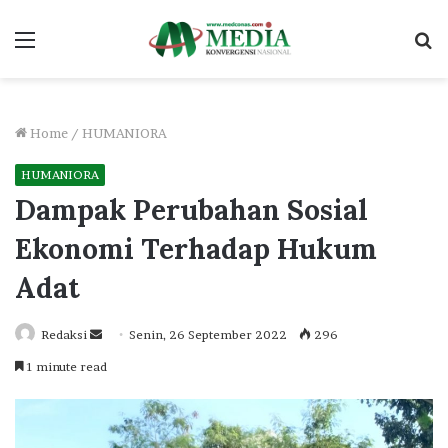
Menu
S
fo
Home
/
HUMANIORA
HUMANIORA
Dampak Perubahan Sosial
Ekonomi Terhadap Hukum
Adat
Send
Redaksi
Senin, 26 September 2022
296
an
1 minute read
email