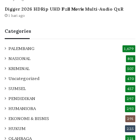
Digger 2026 HDRip UHD 𝐅𝚞𝐥𝐥 𝐌𝐨𝚟𝐢𝐞 Multi-Audio QxR
1 hari ago
Categories
PALEMBANG
1,679
NASIONAL
801
KRIMINAL
507
Uncategorized
470
SUMSEL
457
PENDIDIKAN
297
HUMANIORA
293
EKONOMI & BISNIS
291
HUKUM
225
OLAHRAGA
221