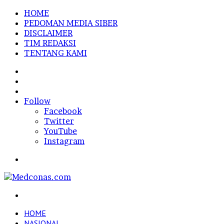
HOME
PEDOMAN MEDIA SIBER
DISCLAIMER
TIM REDAKSI
TENTANG KAMI
Sidebar
Random
Article
Log
In
Follow
Facebook
Twitter
YouTube
Instagram
Menu
Search
for
HOME
NASIONAL