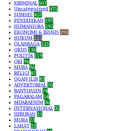
KRIMINAL
507
Uncategorized
471
SUMSEL
457
PENDIDIKAN
297
HUMANIORA
293
EKONOMI & BISNIS
291
HUKUM
225
OLAHRAGA
221
OKUS
136
POLITIK
119
OKI
96
MUBA
96
RELIGI
87
OGAN ILIR
83
ADVERTORIAL
76
BANYUASIN
74
PAGARALAM
54
MUARAENIM
36
INTERNASIONAL
35
HIBURAN
25
MURA
23
LAHAT
22