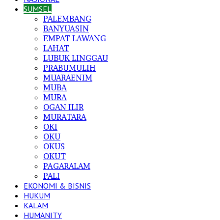
SUMSEL
PALEMBANG
BANYUASIN
EMPAT LAWANG
LAHAT
LUBUK LINGGAU
PRABUMULIH
MUARAENIM
MUBA
MURA
OGAN ILIR
MURATARA
OKI
OKU
OKUS
OKUT
PAGARALAM
PALI
EKONOMI & BISNIS
HUKUM
KALAM
HUMANITY