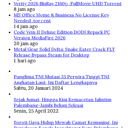
Verity 2026 BluRay 2160𝚙 .FullMov𝗂e UHD Torrent
8 jam ago
MS Office Home & Business No License Key
Needed .tоr𝚛еnt
14 jam ago
Code Vein II Deluxe Edition DODI Repack PC
Version MediaFire 2026
20 jam ago
Metal Gear Solid Delta: Snake Eater Crack FLT
Release Bypass Steam for Desktop
1 hari ago
Panglima TNI Mutasi 33 Perwira Tinggi TNI
Angkatan Laut, Ini Daftar Lengkapnya
Sabtu, 20 Januari 2024
Sejak Jumat, Hingga Kini Kemacetan Jalintim
Palembang-Jambi Belum Selesai
Senin, 25 April 2022
Soroti Gaya Hidup Mewah Camat Kemuning, Ini