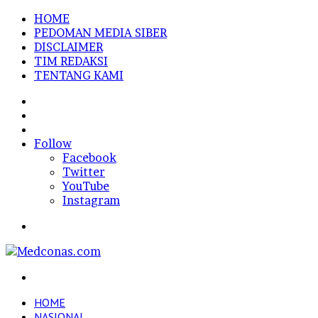
HOME
PEDOMAN MEDIA SIBER
DISCLAIMER
TIM REDAKSI
TENTANG KAMI
Sidebar
Random
Article
Log
In
Follow
Facebook
Twitter
YouTube
Instagram
Menu
Search
for
HOME
NASIONAL