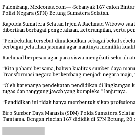
Palembang, Medconas.com—-Sebanyak 167 calon Bintara 
Polisi Negara (SPN) Betung Sumatera Selatan.
Kapolda Sumatera Selatan Irjen A Rachmad Wibowo saat
diberikan berbagai pengetahuan, keterampilan, serta peng
“Pembekalan tersebut dimaksudkan sebagai bekal sebelum
berbagai pelatihan jasmani agar nantinya memiliki kuali
Rachmad berpesan agar para siswa mengikuti seluruh at
“Kita pahami bersama, bahwa kualitas sumber daya man
Transformasi negara berkembang menjadi negara maju, ti
“Oleh karenanya pendekatan pendidikan di lingkungan k
tugas dan tanggung jawab yang kompleks,” lanjutnya.
“Pendidikan ini tidak hanya membentuk sikap profesiona
Biro Sumber Daya Manusia (SDM) Polda Sumatera Selatan
Tamtama. Dengan rincian 167 dididik di SPN Betung, 20 d
Send