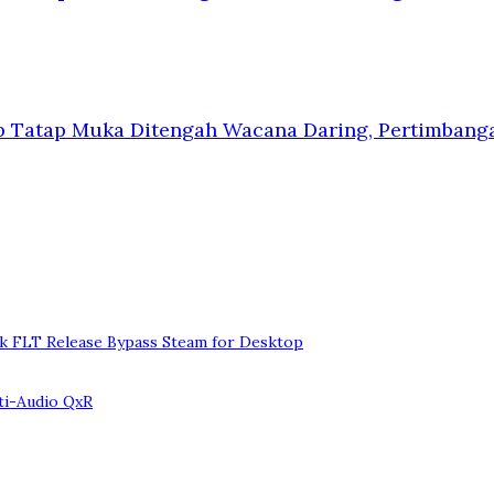
p Tatap Muka Ditengah Wacana Daring, Pertimbanga
ck FLT Release Bypass Steam for Desktop
ulti-Audio QxR