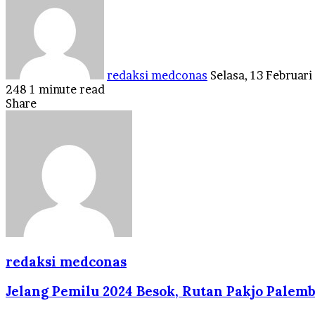
an
email
redaksi medconas
Selasa, 13 Februar
248
1 minute read
Facebook
Twitter
LinkedIn
Tumblr
Pinterest
Reddit
VKontakte
Odnoklassniki
Pocket
Share
Facebook
Twitter
LinkedIn
Tumblr
Pinterest
Reddit
VKontakte
Odnoklassniki
Pocket
Share
Print
via
Email
redaksi medconas
Jelang Pemilu 2024 Besok, Rutan Pakjo Palem