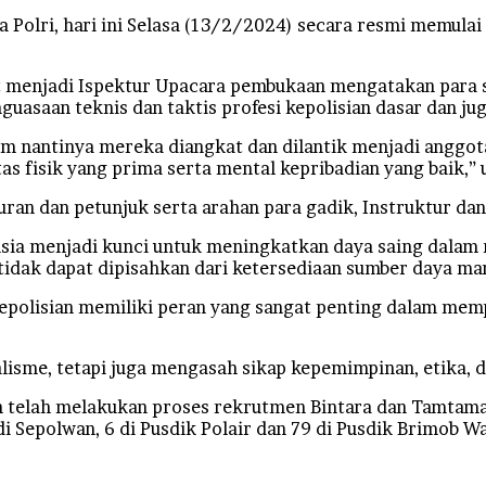
Polri, hari ini Selasa (13/2/2024) secara resmi memula
 menjadi Ispektur Upacara pembukaan mengatakan para s
uasaan teknis dan taktis profesi kepolisian dasar dan jug
 nantinya mereka diangkat dan dilantik menjadi anggota 
tas fisik yang prima serta mental kepribadian yang baik,
uran dan petunjuk serta arahan para gadik, Instruktur d
usia menjadi kunci untuk meningkatkan daya saing dalam
dak dapat dipisahkan dari ketersediaan sumber daya manu
epolisian memiliki peran yang sangat penting dalam mem
lisme, tetapi juga mengasah sikap kepemimpinan, etika, d
 telah melakukan proses rekrutmen Bintara dan Tamtama 
i Sepolwan, 6 di Pusdik Polair dan 79 di Pusdik Brimob W