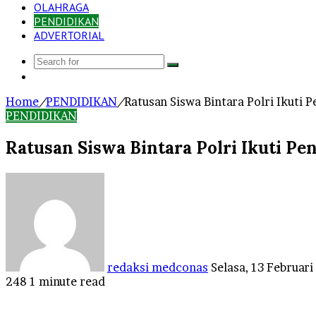
OLAHRAGA
PENDIDIKAN
ADVERTORIAL
Search
Log
for
In
Home
/
PENDIDIKAN
/
Ratusan Siswa Bintara Polri Ikuti 
PENDIDIKAN
Ratusan Siswa Bintara Polri Ikuti P
Send
an
email
redaksi medconas
Selasa, 13 Februar
248
1 minute read
Facebook
Twitter
LinkedIn
Tumblr
Pinterest
Reddit
VKontakte
Odnoklassniki
Pocket