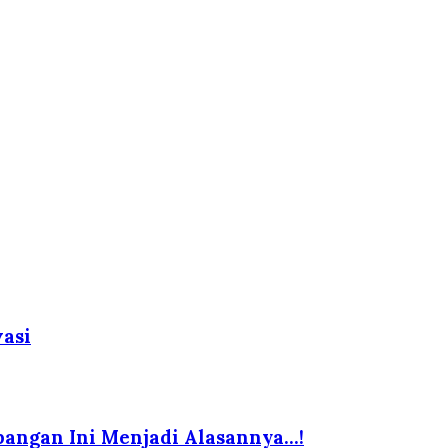
vasi
bangan Ini Menjadi Alasannya…!