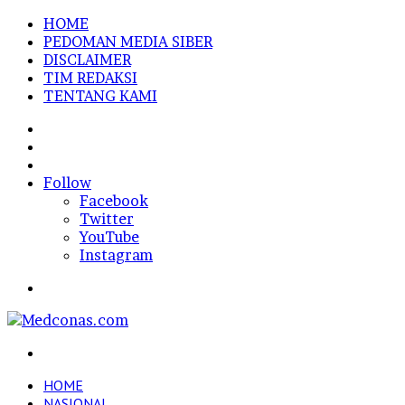
HOME
PEDOMAN MEDIA SIBER
DISCLAIMER
TIM REDAKSI
TENTANG KAMI
Sidebar
Random
Article
Log
In
Follow
Facebook
Twitter
YouTube
Instagram
Menu
Search
for
HOME
NASIONAL