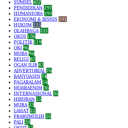
SUMSEL
457
PENDIDIKAN
297
HUMANIORA
293
EKONOMI & BISNIS
291
HUKUM
225
OLAHRAGA
221
OKUS
136
POLITIK
119
OKI
96
MUBA
96
RELIGI
87
OGAN ILIR
83
ADVERTORIAL
76
BANYUASIN
74
PAGARALAM
54
MUARAENIM
36
INTERNASIONAL
35
HIBURAN
25
MURA
23
LAHAT
22
PRABUMULIH
20
PALI
20
OKUT
17