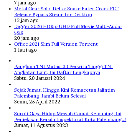
7 jam ago
Metal Gear Solid Delta: Snake Eater Crack FLT
Release Bypass Steam for Desktop
13 jam ago
Digger 2026 HDRip UHD 𝐅𝚞𝐥𝐥 𝐌𝐨𝚟𝐢𝐞 Multi-Audio
QxR
20 jam ago
Office 2021 Slim Full Version Tor𝚛ent
1 hari ago
Panglima TNI Mutasi 33 Perwira Tinggi TNI
Angkatan Laut, Ini Daftar Lengkapnya
Sabtu, 20 Januari 2024
Sejak Jumat, Hingga Kini Kemacetan Jalintim
Palembang-Jambi Belum Selesai
Senin, 25 April 2022
Soroti Gaya Hidup Mewah Camat Kemuning, Ini
Penjelasan Kepala Inspektorat Kota Palembang…!
Jumat, 11 Agustus 2023