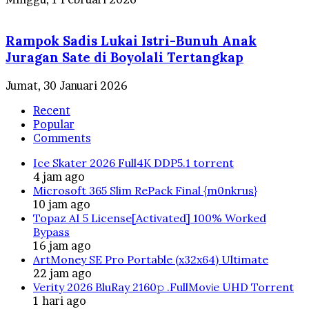
Rampok Sadis Lukai Istri-Bunuh Anak
Juragan Sate di Boyolali Tertangkap
Jumat, 30 Januari 2026
Recent
Popular
Comments
Ice Skater 2026 Full4K DDP5.1 torrent
4 jam ago
Microsoft 365 Slim RePack Final {m0nkrus}
10 jam ago
Topaz AI 5 License[Activated] 100% Worked
Bypass
16 jam ago
ArtMoney SE Pro Portable (x32x64) Ultimate
22 jam ago
Verity 2026 BluRay 2160𝚙 .FullMov𝗂e UHD Torrent
1 hari ago