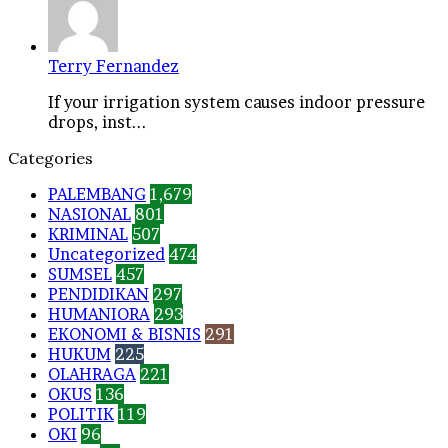
Terry Fernandez
If your irrigation system causes indoor pressure
drops, inst...
Categories
PALEMBANG
1,679
NASIONAL
801
KRIMINAL
507
Uncategorized
474
SUMSEL
457
PENDIDIKAN
297
HUMANIORA
293
EKONOMI & BISNIS
291
HUKUM
225
OLAHRAGA
221
OKUS
136
POLITIK
119
OKI
96