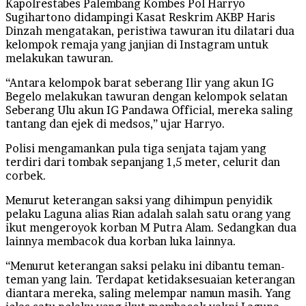
Kapolrestabes Palembang Kombes Pol Harryo
Sugihartono didampingi Kasat Reskrim AKBP Haris
Dinzah mengatakan, peristiwa tawuran itu dilatari dua
kelompok remaja yang janjian di Instagram untuk
melakukan tawuran.
“Antara kelompok barat seberang Ilir yang akun IG
Begelo melakukan tawuran dengan kelompok selatan
Seberang Ulu akun IG Pandawa Official, mereka saling
tantang dan ejek di medsos,” ujar Harryo.
Polisi mengamankan pula tiga senjata tajam yang
terdiri dari tombak sepanjang 1,5 meter, celurit dan
corbek.
Menurut keterangan saksi yang dihimpun penyidik
pelaku Laguna alias Rian adalah salah satu orang yang
ikut mengeroyok korban M Putra Alam. Sedangkan dua
lainnya membacok dua korban luka lainnya.
“Menurut keterangan saksi pelaku ini dibantu teman-
teman yang lain. Terdapat ketidaksesuaian keterangan
diantara mereka, saling melempar namun masih. Yang