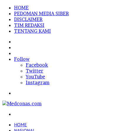
HOME
PEDOMAN MEDIA SIBER
DISCLAIMER
TIM REDAKSI
TENTANG KAMI
Sidebar
Random
Article
Log
In
Follow
Facebook
Twitter
YouTube
Instagram
Menu
Search
for
HOME
NASIONAL