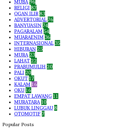
MUBA
96
RELIGI
87
OGAN ILIR
83
ADVERTORIAL
76
BANYUASIN
74
PAGARALAM
54
MUARAENIM
36
INTERNASIONAL
35
HIBURAN
25
MURA
23
LAHAT
22
PRABUMULIH
20
PALI
20
OKUT
17
KALAM
16
OKU
16
EMPAT LAWANG
11
MURATARA
10
LUBUK LINGGAU
8
OTOMOTIF
7
Popular Posts