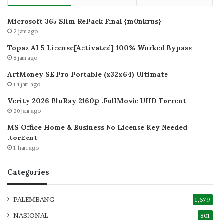
Microsoft 365 Slim RePack Final {m0nkrus}
2 jam ago
Topaz AI 5 License[Activated] 100% Worked Bypass
8 jam ago
ArtMoney SE Pro Portable (x32x64) Ultimate
14 jam ago
Verity 2026 BluRay 2160𝚙 .FullMov𝗂e UHD Torrent
20 jam ago
MS Office Home & Business No License Key Needed
.tоr𝚛еnt
1 hari ago
Categories
PALEMBANG
1,679
NASIONAL
801