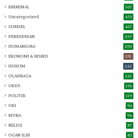
KRIMINAL
507
Uncategorized
473
SUMSEL
457
PENDIDIKAN
297
HUMANIORA
293
EKONOMI & BISNIS
291
HUKUM
225
OLAHRAGA
221
OKUS
136
POLITIK
119
OKI
96
MUBA
96
RELIGI
87
OGAN ILIR
83