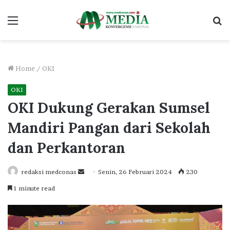
Menu
S
fo
Home
/
OKI
OKI
OKI Dukung Gerakan Sumsel
Mandiri Pangan dari Sekolah
dan Perkantoran
Send
redaksi medconas
Senin, 26 Februari 2024
230
an
1 minute read
email