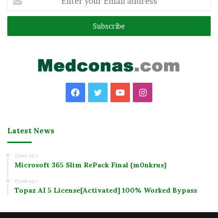
your
Email
address
Facebook
Twitter
YouTube
Instagram
Latest News
2 jam ago
Microsoft 365 Slim RePack Final {m0nkrus}
8 jam ago
Topaz AI 5 License[Activated] 100% Worked Bypass