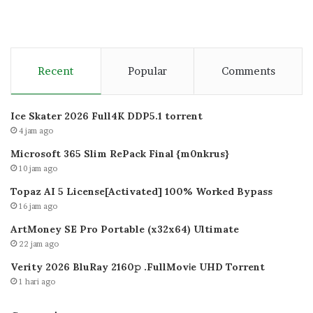
Recent
Popular
Comments
Ice Skater 2026 Full4K DDP5.1 torrent
4 jam ago
Microsoft 365 Slim RePack Final {m0nkrus}
10 jam ago
Topaz AI 5 License[Activated] 100% Worked Bypass
16 jam ago
ArtMoney SE Pro Portable (x32x64) Ultimate
22 jam ago
Verity 2026 BluRay 2160𝚙 .FullMov𝗂e UHD Torrent
1 hari ago