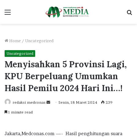
Menu
S
fo
Home
/
Uncategorized
Uncategorized
Menyisahkan 5 Provinsi Lagi,
KPU Berpeluang Umumkan
Hasil Pemilu 2024 Hari Ini…!
Send
redaksi medconas
Senin, 18 Maret 2024
239
an
1 minute read
email
Jakarta,Medconas.com —- Hasil penghitungan suara