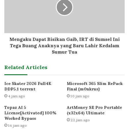
Mengaku Dapat Bisikan Gaib, IRT di Sumsel Ini
Tega Buang Anaknya yang Baru Lahir Kedalam
Sumur Tua
Related Articles
Ice Skater 2026 Full4K
Microsoft 365 Slim RePack
DDP5.1 torrent
Final {m0nkrus}
4 jam ago
10 jam ago
Topaz AI 5
ArtMoney SE Pro Portable
License[Activated] 100%
(x32x64) Ultimate
Worked Bypass
22 jam ago
16 jam ago