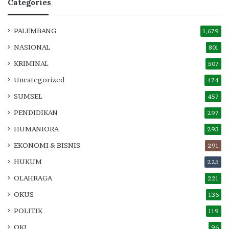
Categories
PALEMBANG
1,679
NASIONAL
801
KRIMINAL
507
Uncategorized
474
SUMSEL
457
PENDIDIKAN
297
HUMANIORA
293
EKONOMI & BISNIS
291
HUKUM
225
OLAHRAGA
221
OKUS
136
POLITIK
119
OKI
96