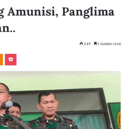
 Amunisi, Panglima
n..
249
1 minute read
akte
Odnoklassniki
Pocket