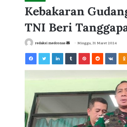
Kebakaran Gudang
TNI Beri Tanggapa
Send
redaksi medconas
Minggu, 31 Maret 2024
an
Facebook
Twitter
LinkedIn
Tumblr
Pinterest
Reddit
VKont
email