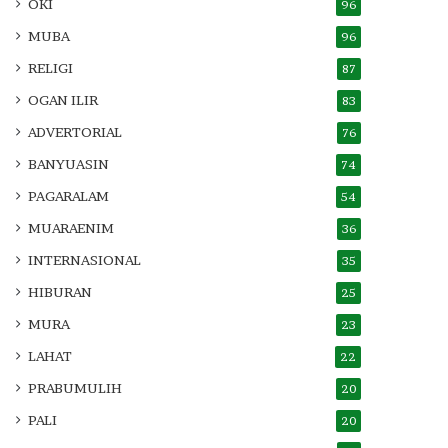
OKI
96
MUBA
96
RELIGI
87
OGAN ILIR
83
ADVERTORIAL
76
BANYUASIN
74
PAGARALAM
54
MUARAENIM
36
INTERNASIONAL
35
HIBURAN
25
MURA
23
LAHAT
22
PRABUMULIH
20
PALI
20