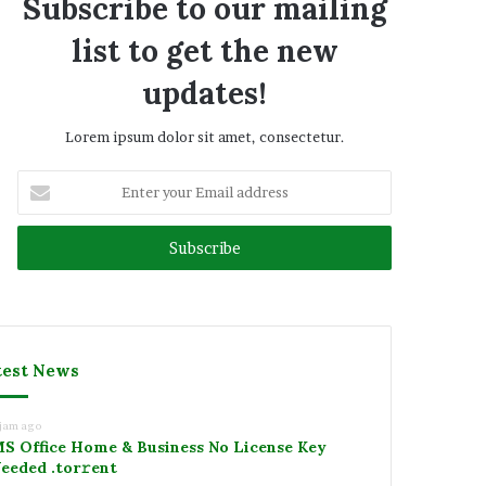
Subscribe to our mailing
list to get the new
updates!
Lorem ipsum dolor sit amet, consectetur.
Enter
your
Email
address
test News
 jam ago
S Office Home & Business No License Key
eeded .tоr𝚛еnt