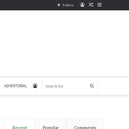
Log
Random
Sidebar
Follow
In
Article
Log
Search
ADVERTORIAL
In
for
Recent
Popular
Comments