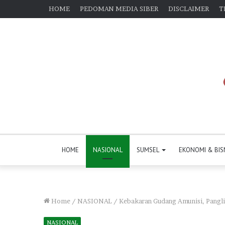
HOME
PEDOMAN MEDIA SIBER
DISCLAIMER
T
HOME
NASIONAL
SUMSEL
EKONOMI & BIS
Home
/
NASIONAL
/
Kebakaran Gudang Amunisi, Pangl
NASIONAL