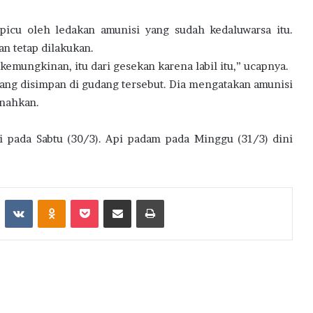
icu oleh ledakan amunisi yang sudah kedaluwarsa itu.
an tetap dilakukan.
kemungkinan, itu dari gesekan karena labil itu,” ucapnya.
ang disimpan di gudang tersebut. Dia mengatakan amunisi
snahkan.
i pada Sabtu (30/3). Api padam pada Minggu (31/3) dini
st
Reddit
VKontakte
Odnoklassniki
Pocket
Share via Email
Print