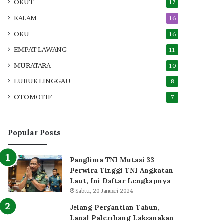
OKUT
17
KALAM
16
OKU
16
EMPAT LAWANG
11
MURATARA
10
LUBUK LINGGAU
8
OTOMOTIF
7
Popular Posts
Panglima TNI Mutasi 33
Perwira Tinggi TNI Angkatan
Laut, Ini Daftar Lengkapnya
Sabtu, 20 Januari 2024
Jelang Pergantian Tahun,
Lanal Palembang Laksanakan