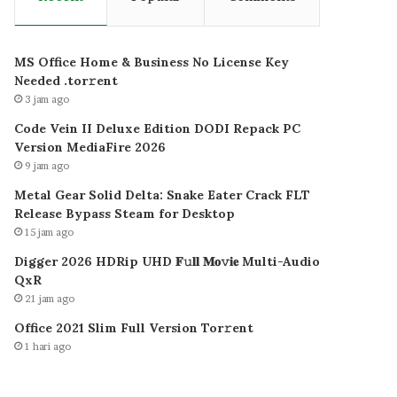
MS Office Home & Business No License Key
Needed .tоr𝚛еnt
3 jam ago
Code Vein II Deluxe Edition DODI Repack PC
Version MediaFire 2026
9 jam ago
Metal Gear Solid Delta: Snake Eater Crack FLT
Release Bypass Steam for Desktop
15 jam ago
Digger 2026 HDRip UHD 𝐅𝚞𝐥𝐥 𝐌𝐨𝚟𝐢𝐞 Multi-Audio
QxR
21 jam ago
Office 2021 Slim Full Version Tor𝚛ent
1 hari ago