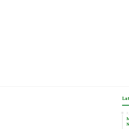
La
m
3
M
N