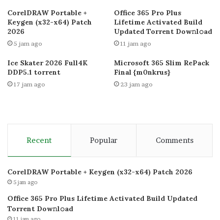
CorelDRAW Portable +
Office 365 Pro Plus
Keygen (x32-x64) Patch
Lifetime Activated Build
2026
Updated Torrent Dow𝚗l𝚘аd
5 jam ago
11 jam ago
Ice Skater 2026 Full4K
Microsoft 365 Slim RePack
DDP5.1 torrent
Final {m0nkrus}
17 jam ago
23 jam ago
Recent
Popular
Comments
CorelDRAW Portable + Keygen (x32-x64) Patch 2026
5 jam ago
Office 365 Pro Plus Lifetime Activated Build Updated
Torrent Dow𝚗l𝚘аd
11 jam ago