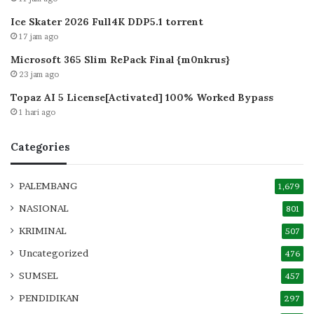
Ice Skater 2026 Full4K DDP5.1 torrent
17 jam ago
Microsoft 365 Slim RePack Final {m0nkrus}
23 jam ago
Topaz AI 5 License[Activated] 100% Worked Bypass
1 hari ago
Categories
PALEMBANG
1,679
NASIONAL
801
KRIMINAL
507
Uncategorized
476
SUMSEL
457
PENDIDIKAN
297