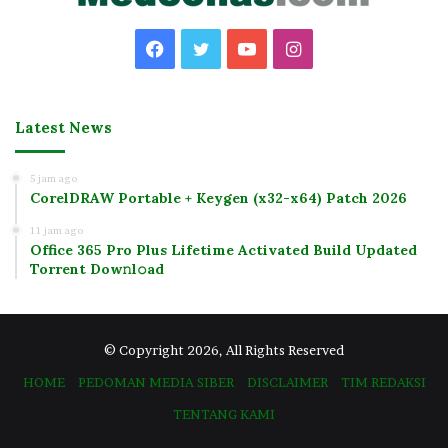
Facebook
Twitter
YouTube
Instagram
Latest News
5 jam ago
CorelDRAW Portable + Keygen (x32-x64) Patch 2026
11 jam ago
Office 365 Pro Plus Lifetime Activated Build Updated
Torrent Dow𝚗l𝚘аd
© Copyright 2026, All Rights Reserved
HOME
PEDOMAN MEDIA SIBER
DISCLAIMER
TIM REDAKSI
TENTANG KAMI