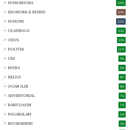
HUMANIORA
293
EKONOMI & BISNIS
291
HUKUM
225
OLAHRAGA
221
OKUS
136
POLITIK
119
OKI
96
MUBA
96
RELIGI
87
OGAN ILIR
83
ADVERTORIAL
76
BANYUASIN
74
PAGARALAM
54
MUARAENIM
36