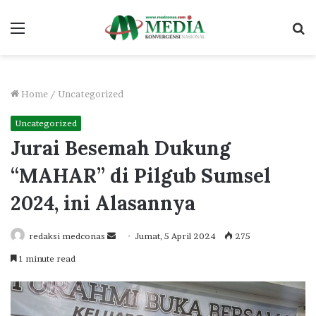
Menu
S
fo
Home
/
Uncategorized
Uncategorized
Jurai Besemah Dukung
“MAHAR” di Pilgub Sumsel
2024, ini Alasannya
Send
redaksi medconas
Jumat, 5 April 2024
275
an
1 minute read
email