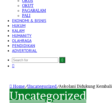
OKUS
OKUT
PAGARALAM
PALI
EKONOMI & BISNIS
HUKUM
KALAM
HUMANITY
OLAHRAGA
PENDIDIKAN
ADVERTORIAL
Search
Log
for
In
Home
/
Uncategorized
/
Askolani Didukung Kembali
Uncategorized