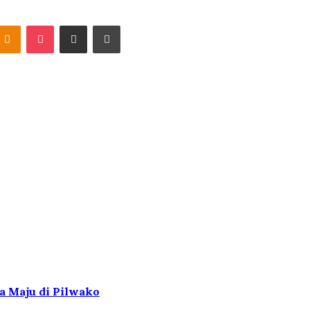
ontakte
Odnoklassniki
Pocket
Share via Email
Print
a Maju di Pilwako