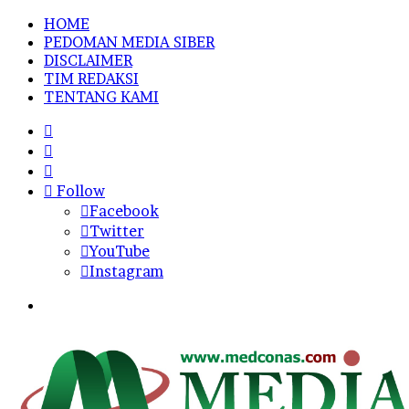
HOME
PEDOMAN MEDIA SIBER
DISCLAIMER
TIM REDAKSI
TENTANG KAMI
Sidebar
Random
Article
Log
In
Follow
Facebook
Twitter
YouTube
Instagram
Menu