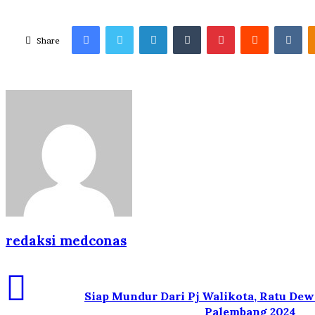
Facebook
Twitter
LinkedIn
Tumblr
Pinterest
Reddit
VK
Share
redaksi medconas
Siap Mundur Dari Pj Walikota, Ratu Dew
Palembang 2024