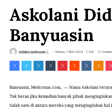
Askolani Di
Banyuasin
Send
redaksi medconas
Selasa, 7 Mei 2024
255
1 minut
an
Facebook
Twitter
LinkedIn
Tumblr
Pinterest
Reddit
VKontakt
Odno
email
Banyuasin, Medconas.com, — Nama Askolani ternyat
Tak heran jika kemudian banyak pihak menginginka
Salah satu di antara mereka yang menginginkan hal 