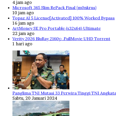
4 jam ago
Microsoft 365 Slim RePack Final {m0nkrus}
10 jam ago
Topaz AI 5 License[Activated] 100% Worked Bypass
16 jam ago
ArtMoney SE Pro Portable (x32x64) Ultimate
22 jam ago
Verity 2026 BluRay 2160𝚙 .FullMov𝗂e UHD Torrent
1 hari ago
Panglima TNI Mutasi 33 Perwira Tinggi TNI Angkata
Sabtu, 20 Januari 2024