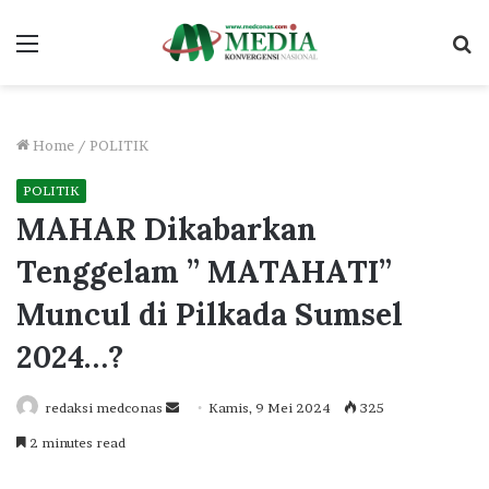
Menu
S
fo
Home
/
POLITIK
POLITIK
MAHAR Dikabarkan
Tenggelam ” MATAHATI”
Muncul di Pilkada Sumsel
2024…?
Send
redaksi medconas
Kamis, 9 Mei 2024
325
an
2 minutes read
email