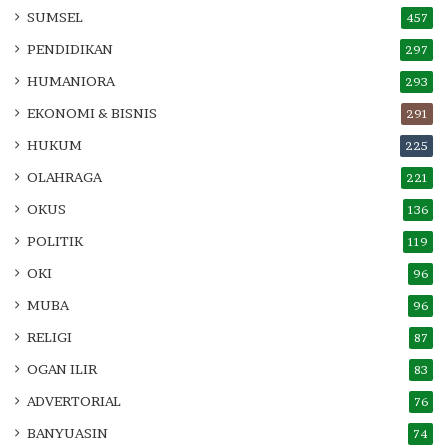
SUMSEL
457
PENDIDIKAN
297
HUMANIORA
293
EKONOMI & BISNIS
291
HUKUM
225
OLAHRAGA
221
OKUS
136
POLITIK
119
OKI
96
MUBA
96
RELIGI
87
OGAN ILIR
83
ADVERTORIAL
76
BANYUASIN
74