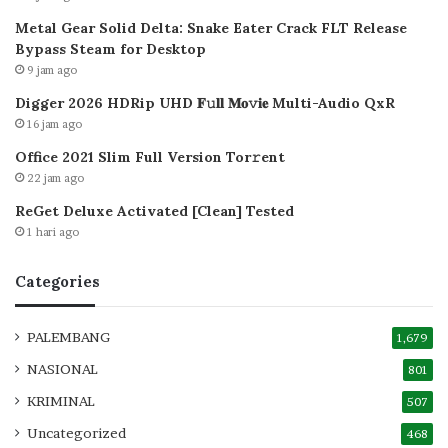
Metal Gear Solid Delta: Snake Eater Crack FLT Release
Bypass Steam for Desktop
9 jam ago
Digger 2026 HDRip UHD 𝐅𝚞𝐥𝐥 𝐌𝐨𝚟𝐢𝐞 Multi-Audio QxR
16 jam ago
Office 2021 Slim Full Version Tor𝚛ent
22 jam ago
ReGet Deluxe Activated [Clean] Tested
1 hari ago
Categories
PALEMBANG
1,679
NASIONAL
801
KRIMINAL
507
Uncategorized
468