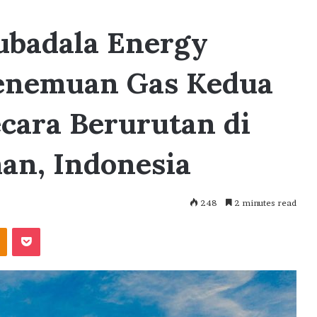
ubadala Energy
nemuan Gas Kedua
ecara Berurutan di
an, Indonesia
248
2 minutes read
akte
Odnoklassniki
Pocket