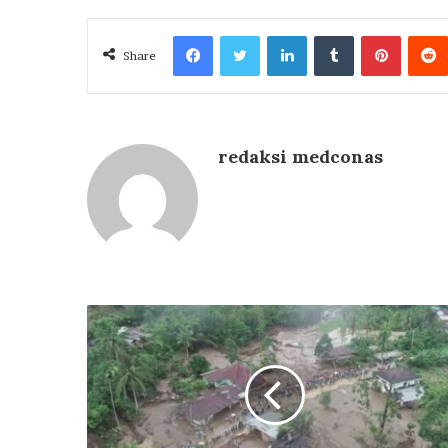
Facebook
Twitter
LinkedIn
Tumblr
Pintere
Share
redaksi medconas