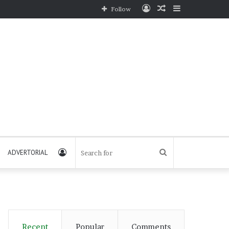
Log
Random
Sidebar
Follow
In
Article
Log
Search
ADVERTORIAL
In
for
Recent
Popular
Comments