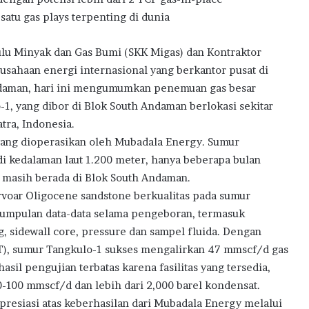
atu gas plays terpenting di dunia
ulu Minyak dan Gas Bumi (SKK Migas) dan Kontraktor
sahaan energi internasional yang berkantor pusat di
Andaman, hari ini mengumumkan penemuan gas besar
-1, yang dibor di Blok South Andaman berlokasi sekitar
tra, Indonesia.
yang dioperasikan oleh Mubadala Energy. Sumur
i kedalaman laut 1.200 meter, hanya beberapa bulan
 masih berada di Blok South Andaman.
rvoar Oligocene sandstone berkualitas pada sumur
gumpulan data-data selama pengeboran, termasuk
, sidewall core, pressure dan sampel fluida. Dengan
ST), sumur Tangkulo-1 sukses mengalirkan 47 mmscf/d gas
asil pengujian terbatas karena fasilitas yang tersedia,
-100 mmscf/d dan lebih dari 2,000 barel kondensat.
resiasi atas keberhasilan dari Mubadala Energy melalui