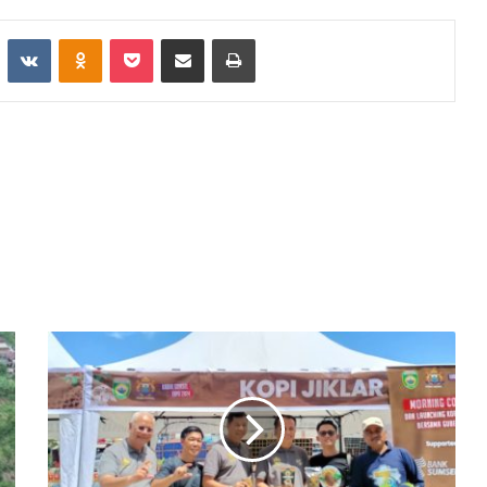
st
Reddit
VKontakte
Odnoklassniki
Pocket
Share via Email
Print