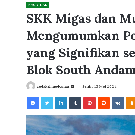
NASIONAL
SKK Migas dan M
Mengumumkan Pe
yang Signifikan s
Blok South Andam
Send
redaksi medconas
Senin, 13 Mei 2024
an
Facebook
Twitter
LinkedIn
Tumblr
Pinterest
Reddit
VKont
email