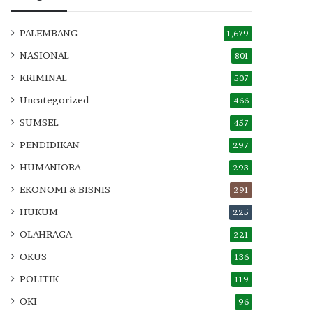
PALEMBANG
1,679
NASIONAL
801
KRIMINAL
507
Uncategorized
466
SUMSEL
457
PENDIDIKAN
297
HUMANIORA
293
EKONOMI & BISNIS
291
HUKUM
225
OLAHRAGA
221
OKUS
136
POLITIK
119
OKI
96