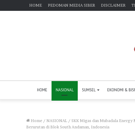
HOME
PEDOMAN MEDIA SIBER
DISCLAIMER
T
HOME
NASIONAL
SUMSEL
EKONOMI & BIS
Home
/
NASIONAL
/
SKK Migas dan Mubadala Energy 
Berurutan di Blok South Andaman, Indonesia