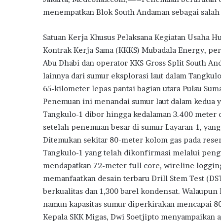
menempatkan Blok South Andaman sebagai salah s
Satuan Kerja Khusus Pelaksana Kegiatan Usaha H
Kontrak Kerja Sama (KKKS) Mubadala Energy, peru
Abu Dhabi dan operator KKS Gross Split South 
lainnya dari sumur eksplorasi laut dalam Tangkulo
65-kilometer lepas pantai bagian utara Pulau Suma
Penemuan ini menandai sumur laut dalam kedua 
Tangkulo-1 dibor hingga kedalaman 3.400 meter d
setelah penemuan besar di sumur Layaran-1, yang
Ditemukan sekitar 80-meter kolom gas pada rese
Tangkulo-1 yang telah dikonfirmasi melalui pen
mendapatkan 72-meter full core, wireline logging
memanfaatkan desain terbaru Drill Stem Test (D
berkualitas dan 1,300 barel kondensat. Walaupun h
namun kapasitas sumur diperkirakan mencapai 80
Kepala SKK Migas, Dwi Soetjipto menyampaikan ap