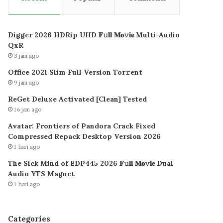
Digger 2026 HDRip UHD 𝐅𝚞𝐥𝐥 𝐌𝐨𝚟𝐢𝐞 Multi-Audio
QxR
3 jam ago
Office 2021 Slim Full Version Tor𝚛ent
9 jam ago
ReGet Deluxe Activated [Clean] Tested
16 jam ago
Avatar: Frontiers of Pandora Crack Fixed
Compressed Repack Desktop Version 2026
1 hari ago
The Sick Mind of EDP445 2026 𝐅𝚞𝐥𝐥 𝐌𝐨𝚟𝐢𝐞 Dual
Audio YTS Magnet
1 hari ago
Categories