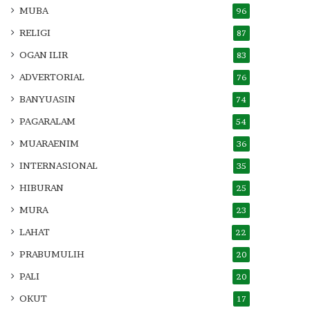
MUBA
96
RELIGI
87
OGAN ILIR
83
ADVERTORIAL
76
BANYUASIN
74
PAGARALAM
54
MUARAENIM
36
INTERNASIONAL
35
HIBURAN
25
MURA
23
LAHAT
22
PRABUMULIH
20
PALI
20
OKUT
17