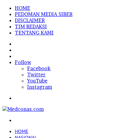
HOME
PEDOMAN MEDIA SIBER
DISCLAIMER
TIM REDAKSI
TENTANG KAMI
Sidebar
Random
Article
Log
In
Follow
Facebook
Twitter
YouTube
Instagram
Menu
Search
for
HOME
NASIONAL