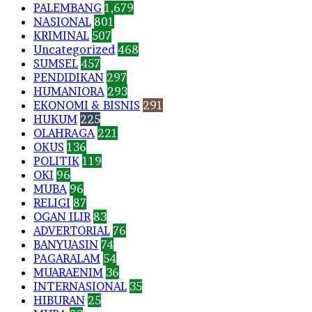
PALEMBANG
1,679
NASIONAL
801
KRIMINAL
507
Uncategorized
468
SUMSEL
457
PENDIDIKAN
297
HUMANIORA
293
EKONOMI & BISNIS
291
HUKUM
225
OLAHRAGA
221
OKUS
136
POLITIK
119
OKI
96
MUBA
96
RELIGI
87
OGAN ILIR
83
ADVERTORIAL
76
BANYUASIN
74
PAGARALAM
54
MUARAENIM
36
INTERNASIONAL
35
HIBURAN
25