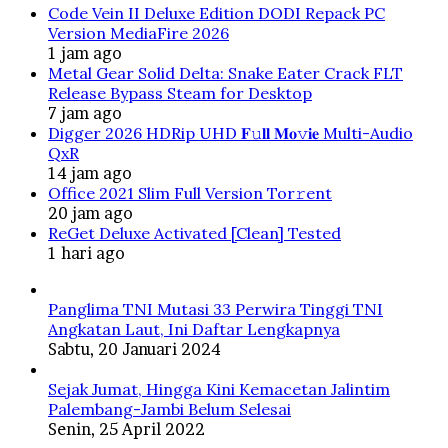
Code Vein II Deluxe Edition DODI Repack PC
Version MediaFire 2026
1 jam ago
Metal Gear Solid Delta: Snake Eater Crack FLT
Release Bypass Steam for Desktop
7 jam ago
Digger 2026 HDRip UHD 𝐅𝚞𝐥𝐥 𝐌𝐨𝚟𝐢𝐞 Multi-Audio
QxR
14 jam ago
Office 2021 Slim Full Version Tor𝚛ent
20 jam ago
ReGet Deluxe Activated [Clean] Tested
1 hari ago
Panglima TNI Mutasi 33 Perwira Tinggi TNI
Angkatan Laut, Ini Daftar Lengkapnya
Sabtu, 20 Januari 2024
Sejak Jumat, Hingga Kini Kemacetan Jalintim
Palembang-Jambi Belum Selesai
Senin, 25 April 2022