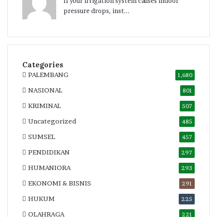
If your irrigation system causes indoor
pressure drops, inst...
Categories
PALEMBANG
1,680
NASIONAL
801
KRIMINAL
507
Uncategorized
485
SUMSEL
457
PENDIDIKAN
297
HUMANIORA
293
EKONOMI & BISNIS
291
HUKUM
225
OLAHRAGA
221