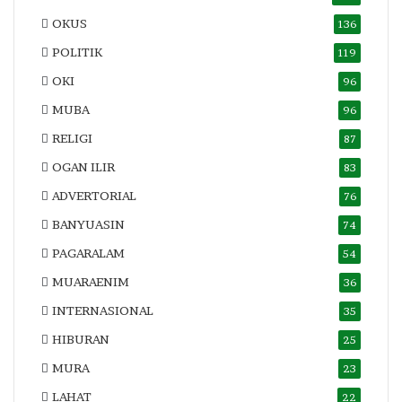
OKUS
136
POLITIK
119
OKI
96
MUBA
96
RELIGI
87
OGAN ILIR
83
ADVERTORIAL
76
BANYUASIN
74
PAGARALAM
54
MUARAENIM
36
INTERNASIONAL
35
HIBURAN
25
MURA
23
LAHAT
22