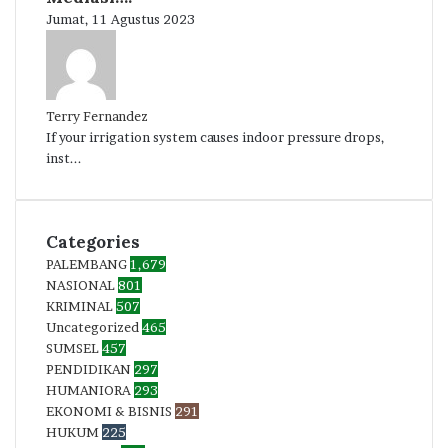
Jumat, 11 Agustus 2023
Terry Fernandez
If your irrigation system causes indoor pressure drops,
inst...
Categories
PALEMBANG
1,679
NASIONAL
801
KRIMINAL
507
Uncategorized
465
SUMSEL
457
PENDIDIKAN
297
HUMANIORA
293
EKONOMI & BISNIS
291
HUKUM
225