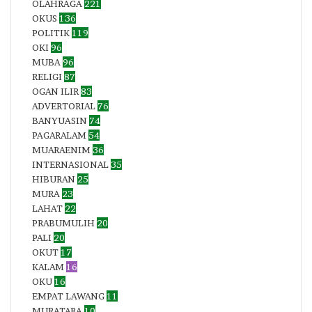
OLAHRAGA
221
OKUS
136
POLITIK
119
OKI
96
MUBA
96
RELIGI
87
OGAN ILIR
83
ADVERTORIAL
76
BANYUASIN
74
PAGARALAM
54
MUARAENIM
36
INTERNASIONAL
35
HIBURAN
25
MURA
23
LAHAT
22
PRABUMULIH
20
PALI
20
OKUT
17
KALAM
16
OKU
16
EMPAT LAWANG
11
MURATARA
10