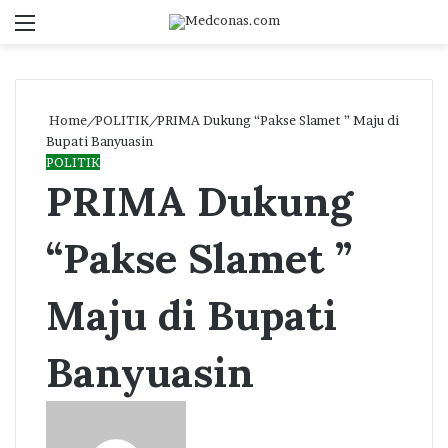
Menu
S
fo
Home
/
POLITIK
/
PRIMA Dukung “Pakse Slamet ” Maju di
Bupati Banyuasin
POLITIK
PRIMA Dukung
“Pakse Slamet ”
Maju di Bupati
Banyuasin
Send
an