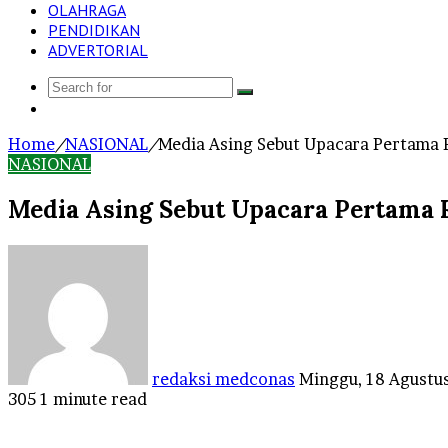
OLAHRAGA
PENDIDIKAN
ADVERTORIAL
Search
Log
for
In
Home
/
NASIONAL
/
Media Asing Sebut Upacara Pertama R
NASIONAL
Media Asing Sebut Upacara Pertama R
Send
an
email
redaksi medconas
Minggu, 18 Agustu
305
1 minute read
Facebook
Twitter
LinkedIn
Tumblr
Pinterest
Reddit
VKontakte
Odnoklassniki
Pocket