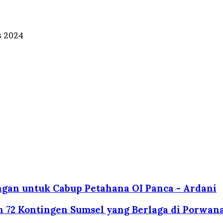
s 2024
an untuk Cabup Petahana OI Panca - Ardani
n 72 Kontingen Sumsel yang Berlaga di Porwana