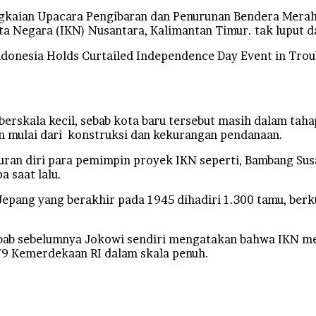
kaian Upacara Pengibaran dan Penurunan Bendera Merah 
ota Negara (IKN) Nusantara, Kalimantan Timur. tak luput d
Indonesia Holds Curtailed Independence Day Event in Tro
erskala kecil, sebab kota baru tersebut masih dalam taha
 mulai dari konstruksi dan kekurangan pendanaan.
uran diri para pemimpin proyek IKN seperti, Bambang Su
a saat lalu.
Jepang yang berakhir pada 1945 dihadiri 1.300 tamu, berk
sebab sebelumnya Jokowi sendiri mengatakan bahwa IKN m
9 Kemerdekaan RI dalam skala penuh.