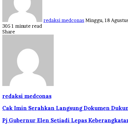
redaksi medconas
Minggu, 18 Agustu
305
1 minute read
Facebook
Twitter
LinkedIn
Tumblr
Pinterest
Reddit
VKontakte
Odnoklassniki
Pocket
Share
Facebook
Twitter
LinkedIn
Tumblr
Pinterest
Reddit
VKontakte
Odnoklassniki
Pocket
Share
Print
via
Email
redaksi medconas
Cak Imin Serahkan Langsung Dokumen Dukung
Pj Gubernur Elen Setiadi Lepas Keberangkata