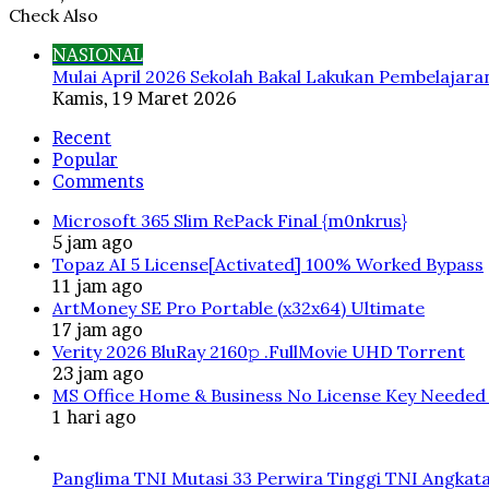
Check Also
Close
NASIONAL
Mulai April 2026 Sekolah Bakal Lakukan Pembelajara
Kamis, 19 Maret 2026
Recent
Popular
Comments
Microsoft 365 Slim RePack Final {m0nkrus}
5 jam ago
Topaz AI 5 License[Activated] 100% Worked Bypass
11 jam ago
ArtMoney SE Pro Portable (x32x64) Ultimate
17 jam ago
Verity 2026 BluRay 2160𝚙 .FullMov𝗂e UHD Torrent
23 jam ago
MS Office Home & Business No License Key Needed 
1 hari ago
Panglima TNI Mutasi 33 Perwira Tinggi TNI Angkata