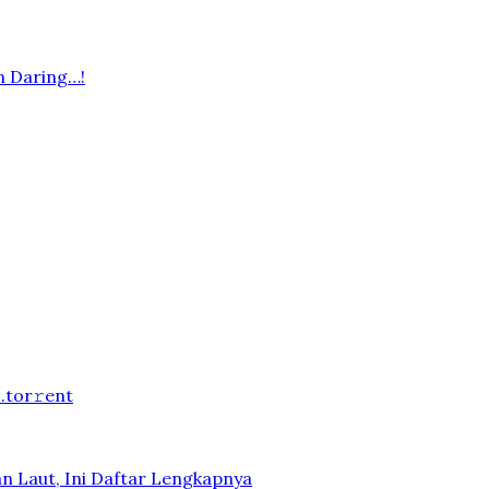
n Daring…!
.tоr𝚛еnt
n Laut, Ini Daftar Lengkapnya