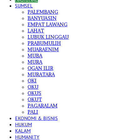
SUMSEL
PALEMBANG
BANYUASIN
EMPAT LAWANG
LAHAT
LUBUK LINGGAU
PRABUMULIH
MUARAENIM
MUBA
MURA
OGAN ILIR
MURATARA
OKI
OKU
OKUS
OKUT
PAGARALAM
PALI
EKONOMI & BISNIS
HUKUM
KALAM
HUMANITY