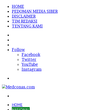
HOME
PEDOMAN MEDIA SIBER
DISCLAIMER
TIM REDAKSI
TENTANG KAMI
Sidebar
Random
Article
Log
In
Follow
Facebook
Twitter
YouTube
Instagram
Menu
Search
for
HOME
NASIONAL